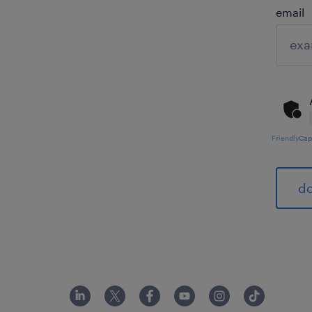
email
Friendly
Cap
do