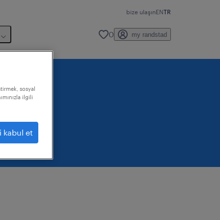
bize ulaşın
EN
TR
0
my randstad
ştirmek, sosyal
mınızla ilgili
i kabul et