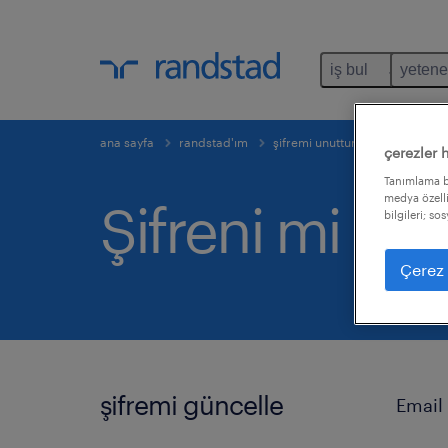
iş bul
yetene
giriş yap
kaydol
şifremi unuttum
ana sayfa
randstad'ım
şifremi unuttum
çerezler 
Tanımlama bi
medya özelli
Şifreni mi un
bilgileri; so
Çerez 
şifremi güncelle
Email 