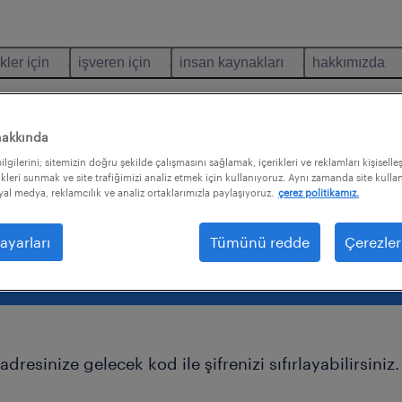
kler için
işveren için
insan kaynakları
hakkımızda
hakkında
lgilerini; sitemizin doğru şekilde çalışmasını sağlamak, içerikleri ve reklamları kişiselle
kleri sunmak ve site trafiğimizi analiz etmek için kullanıyoruz. Aynı zamanda site kullanı
uttun?
syal medya, reklamcılık ve analiz ortaklarımızla paylaşıyoruz.
çerez politikamız.
ayarları
Tümünü redde
Çerezler
adresinize gelecek kod ile şifrenizi sıfırlayabilirsiniz.