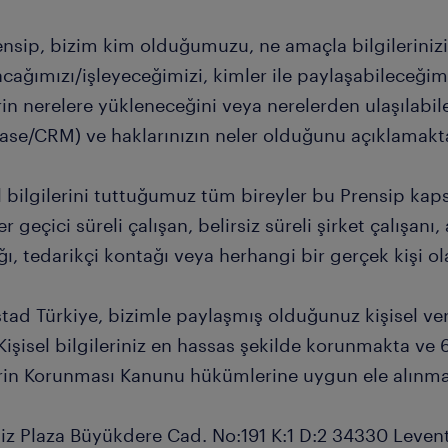
nsip, bizim kim olduğumuzu, ne amaçla bilgilerinizi 
acağımızı/işleyeceğimizi, kimler ile paylaşabileceğimiz
rin nerelere yükleneceğini veya nerelerden ulaşılabi
ase/CRM) ve haklarınızın neler olduğunu açıklamakta
l bilgilerini tuttuğumuz tüm bireyler bu Prensip kap
er geçici süreli çalışan, belirsiz süreli şirket çalışan
ı, tedarikçi kontağı veya herhangi bir gerçek kişi ola
tad Türkiye, bizimle paylaşmış olduğunuz kişisel ver
Kişisel bilgileriniz en hassas şekilde korunmakta ve 
erin Korunması Kanunu hükümlerine uygun ele alınma
iz Plaza Büyükdere Cad. No:191 K:1 D:2 34330 Leven