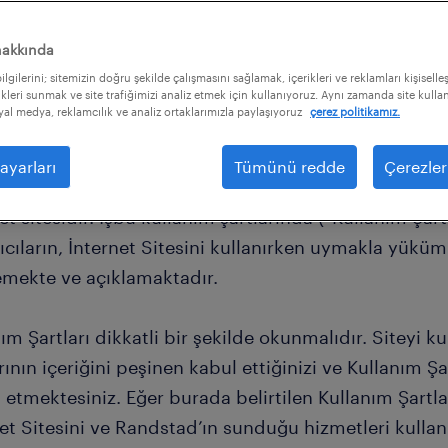
hakkında
lgilerini; sitemizin doğru şekilde çalışmasını sağlamak, içerikleri ve reklamları kişiselle
kleri sunmak ve site trafiğimizi analiz etmek için kullanıyoruz. Aynı zamanda site kullanı
osyal medya, reklamcılık ve analiz ortaklarımızla paylaşıyoruz
çerez politikamız.
andstad.com.tr
(“İnternet Sitesi”/”Site”), tüm telif
ayarları
Tümünü redde
Çerezler
ion Personel Seçme ve Yerleştirme Limited Şirketi’ne
et sitesidir. İşbu kullanım şartlarında (“Kullanım Şartl
ıcıların, İnternet Sitesini kullanırken uymakla yüküm
lemekte ve açıklamaktadır.
ım Şartları dikkatli bir şekilde okunmalıdır. Siteyi k
rının içeriğini peşinen kabul ettiğinizi ve Kullanım Şa
etmektesiniz. Eğer burada belirtilen Kullanım Şartla
et Sitesini ve Randstad’ın sunduğu hizmetleri kulla