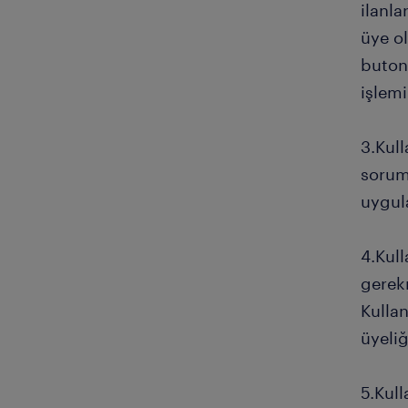
ilanla
üye o
butonu
işlemi
3.Kull
soruml
uygula
4.Kul
gerekm
Kulla
üyeliğ
5.Kull