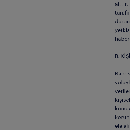
aittir
tarafı
duruml
yetkis
haber
B. Kİ
Rands
yoluy
verile
kişise
konusu
korun
ele al