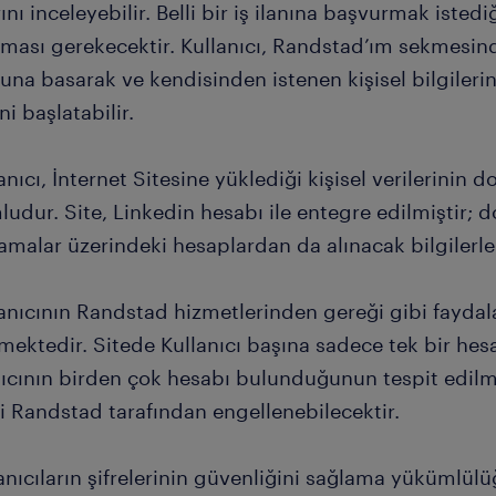
rını inceleyebilir. Belli bir iş ilanına başvurmak isted
lması gerekecektir. Kullanıcı, Randstad’ım sekmesi
na basarak ve kendisinden istenen kişisel bilgilerin
ni başlatabilir.
anıcı, İnternet Sitesine yüklediği kişisel verilerini
udur. Site, Linkedin hesabı ile entegre edilmiştir; do
malar üzerindeki hesaplardan da alınacak bilgilerle S
lanıcının Randstad hizmetlerinden gereği gibi faydal
ektedir. Sitede Kullanıcı başına sadece tek bir hesa
nıcının birden çok hesabı bulunduğunun tespit edil
i Randstad tarafından engellenebilecektir.
anıcıların şifrelerinin güvenliğini sağlama yükümlü