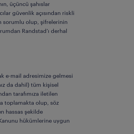
ının, üçüncü şahıslar
ılar güvenlik açısından riskli
 sorumlu olup, şifrelerinin
 durumdan Randstad’ı derhal
ak e-mail adresimize gelmesi
z da dahil) tüm kişisel
ndan tarafımıza iletilen
rla toplamakta olup, söz
 en hassas şekilde
ı Kanunu hükümlerine uygun