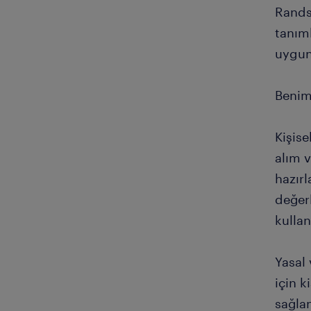
Rands
tanıml
uygun 
Benim 
Kişise
alım v
hazır
değer
kullan
Yasal
için k
sağlan