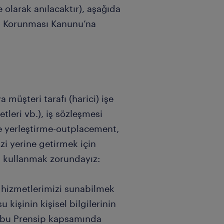
olarak anılacaktır), aşağıda
erin Korunması Kanunu’na
a müşteri tarafı (harici) işe
tleri vb.), iş sözleşmesi
şe yerleştirme-outplacement,
i yerine getirmek için
zi kullanmak zorundayız:
e hizmetlerimizi sunabilmek
 kişinin kişisel bilgilerinin
zi bu Prensip kapsamında