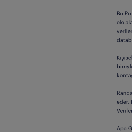
Bu Pre
ele al
verile
datab
Kişise
bireyl
kontağ
Rands
eder. 
Veril
Apa G