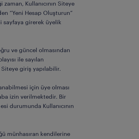
iği zaman, Kullanıcının Siteye
nden “Yeni Hesap Oluşturun”
i sayfaya girerek üyelik
n doğru ve güncel olmasından
layısı ile sayılan
iteye giriş yapılabilir.
anabilmesi için üye olması
ba izin verilmektedir. Bir
mesi durumunda Kullanıcının
lüğü münhasıran kendilerine