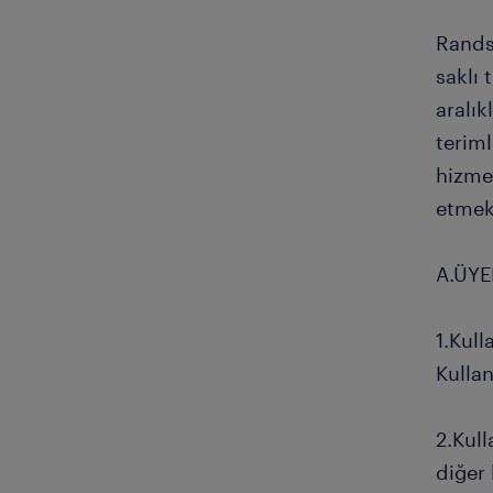
Randst
saklı 
aralık
teriml
hizmet
etmek
A.ÜYE
1.Kull
Kullan
2.Kull
diğer 