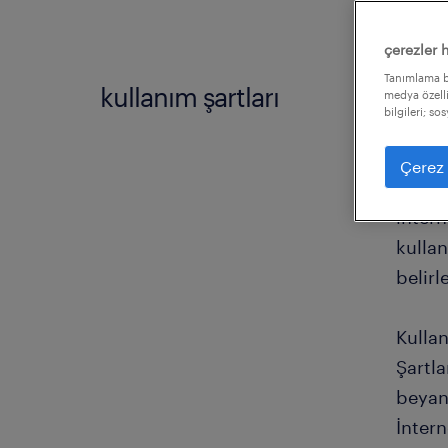
çerezler 
Tanımlama bi
kullanım şartları
medya özelli
bilgileri; s
www.r
Çerez 
Select
intern
kullan
belir
Kullan
Şartla
beyan 
İntern