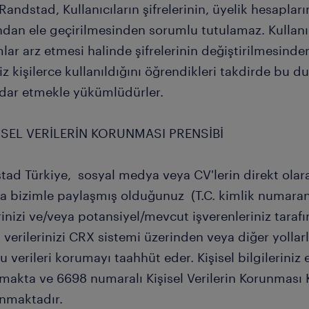
. Randstad, Kullanıcıların şifrelerinin, üyelik hesaplar
ndan ele geçirilmesinden sorumlu tutulamaz. Kullanıc
ar arz etmesi halinde şifrelerinin değiştirilmesinden
iz kişilerce kullanıldığını öğrendikleri takdirde bu
dar etmekle yükümlüdürler.
ŞİSEL VERİLERİN KORUNMASI PRENSİBİ
tad Türkiye, sosyal medya veya CV'lerin direkt olar
la bizimle paylaşmış olduğunuz (T.C. kimlik numaranı
rinizi ve/veya potansiyel/mevcut işverenleriniz tarafı
l verilerinizi CRX sistemi üzerinden veya diğer yolla
 verileri korumayı taahhüt eder. Kişisel bilgileriniz
makta ve 6698 numaralı Kişisel Verilerin Korunmas
ınmaktadır.