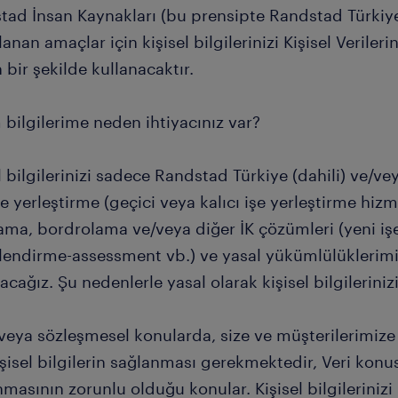
tad İnsan Kaynakları (bu prensipte Randstad Türkiye 
anan amaçlar için kişisel bilgilerinizi Kişisel Veril
bir şekilde kullanacaktır.
bilgilerime neden ihtiyacınız var?
l bilgilerinizi sadece Randstad Türkiye (dahili) ve/vey
e yerleştirme (geçici veya kalıcı işe yerleştirme hizme
lama, bordrolama ve/veya diğer İK çözümleri (yeni i
lendirme-assessment vb.) ve yasal yükümlülüklerimiz
acağız. Şu nedenlerle yasal olarak kişisel bilgilerini
 veya sözleşmesel konularda, size ve müşterilerimiz
işisel bilgilerin sağlanması gerekmektedir, Veri konusu
masının zorunlu olduğu konular. Kişisel bilgilerini