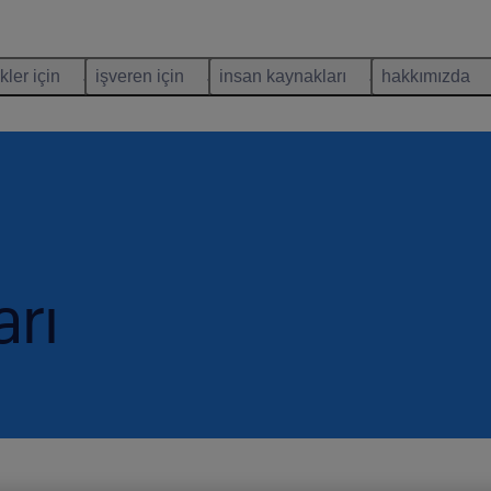
kler için
işveren için
insan kaynakları
hakkımızda
arı