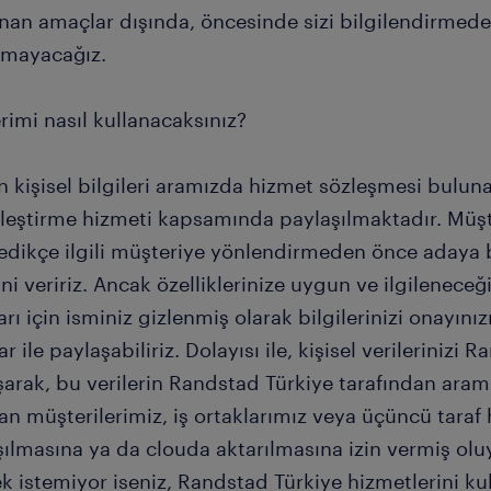
anan amaçlar dışında, öncesinde sizi bilgilendirmed
nmayacağız.
erimi nasıl kullanacaksınız?
 kişisel bilgileri aramızda hizmet sözleşmesi buluna
rleştirme hizmeti kapsamında paylaşılmaktadır. Müşte
edikçe ilgili müşteriye yönlendirmeden önce adaya
ini veririz. Ancak özelliklerinize uygun ve ilgilenec
ları için isminiz gizlenmiş olarak bilgilerinizi onayın
ar ile paylaşabiliriz. Dolayısı ile, kişisel verilerinizi 
şarak, bu verilerin Randstad Türkiye tarafından ara
n müşterilerimiz, iş ortaklarımız veya üçüncü taraf 
şılmasına ya da clouda aktarılmasına izin vermiş ol
 istemiyor iseniz, Randstad Türkiye hizmetlerini ku