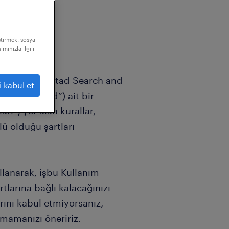
ştirmek, sosyal
mınızla ilgili
 hakları, Randstad Search and
i kabul et
, (“Randstad”) ait bir
arı”) yer alan kurallar,
lü olduğu şartları
ullanarak, işbu Kullanım
rtlarına bağlı kalacağınızı
rını kabul etmiyorsanız,
nmamanızı öneririz.