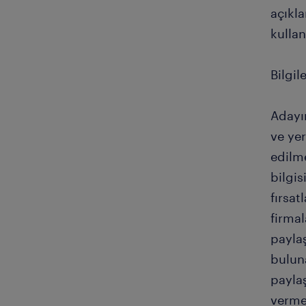
açıkl
kulla
Bilgil
Adayın
ve ye
edilm
bilgis
fırsat
firmal
payla
buluna
payla
vermek