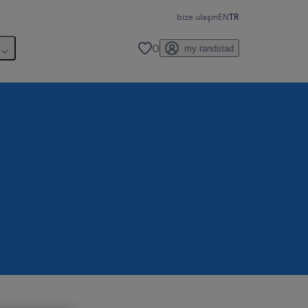
bize ulaşın
EN
TR
0
my randstad