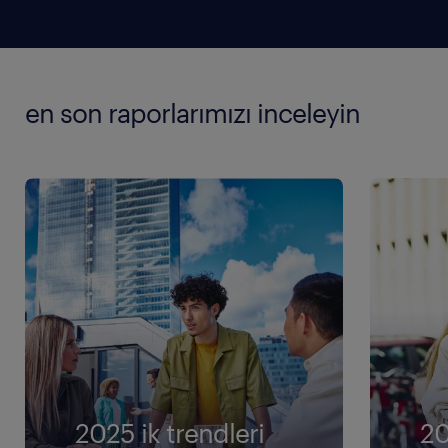
en son raporlarımızı inceleyin
2025 ik trendleri
20