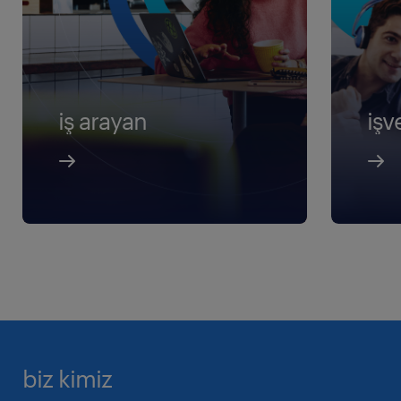
iş arayan
işv
biz kimiz