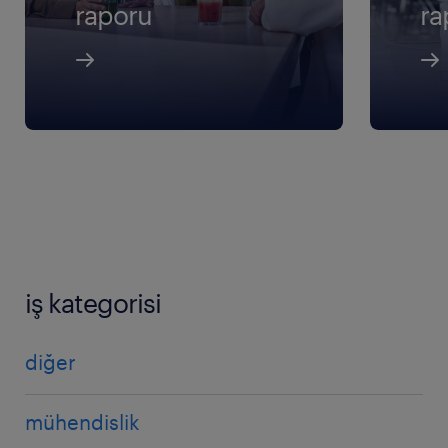
raporu
ra
iş kategorisi
diğer
mühendislik