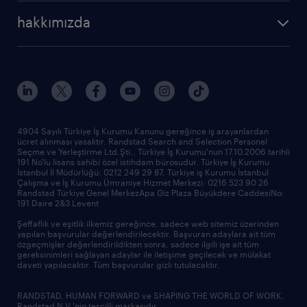
hakkımızda
4904 Sayılı Türkiye İş Kurumu Kanunu gereğince iş arayanlardan
ücret alınması yasaktır. Randstad Search and Selection Personel
Seçme ve Yerleştirme Ltd.Şti., Türkiye İş Kurumu'nun 17.10.2006 tarihli
191 No'lu lisans sahibi özel istihdam bürosudur. Türkiye İş Kurumu
İstanbul İl Müdürlüğü: 0212 249 29 87, Türkiye iş Kurumu İstanbul
Çalışma ve İş Kurumu Ümraniye Hizmet Merkezi: 0216 523 90 26
Randstad Türkiye Genel MerkezApa Giz Plaza Büyükdere CaddesiNo:
191 Daire 2&3 Levent
Şeffaflık ve eşitlik ilkemiz gereğince, sadece web sitemiz üzerinden
yapılan başvurular değerlendirilecektir. Başvuran adaylara ait tüm
özgeçmişler değerlendirildikten sonra, sadece ilgili işe ait tüm
gereksinimleri sağlayan adaylar ile iletişime geçilecek ve mülakat
daveti yapılacaktır. Tüm başvurular gizli tutulacaktır.
RANDSTAD, HUMAN FORWARD ve SHAPING THE WORLD OF WORK,
Randstad N.V.'nin tescilli markasıdır.