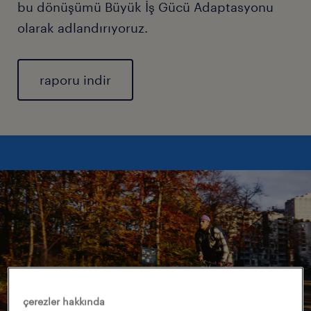
bu dönüşümü Büyük İş Gücü Adaptasyonu
olarak adlandırıyoruz.
raporu indir
çerezler hakkında