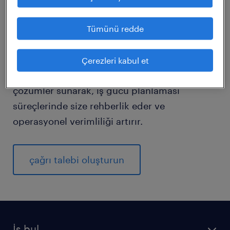
işletmelerin belirli bir zamanda çok sayıda
pozisyon için nitelikli adayları bulmasını ve
Tümünü redde
işe almasını sağlayarak zaman ve kaynak
tasarrufu sağlar. Uzman danışmanlarımız,
Çerezleri kabul et
işletmenizin özel ihtiyaçlarına uygun
çözümler sunarak, iş gücü planlaması
süreçlerinde size rehberlik eder ve
operasyonel verimliliği artırır.
çağrı talebi oluşturun
İş bul