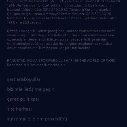
Seçme ve Yerleştirme Ltd.Şti., Türkiye İş Kurumu'nun 17.10.2006 tarihli
191 No'lu lisans sahibi özel istihdam bürosudur. Türkiye İş Kurumu
İstanbul İl Müdürlüğü: 0212 249 29 87, Türkiye iş Kurumu İstanbul
Çalışma ve İş Kurumu Ümraniye Hizmet Merkezi: 0216 523 90 26
Randstad Türkiye Genel MerkezApa Giz Plaza Büyükdere CaddesiNo:
191 Daire 2&3 Levent
Şeffaflık ve eşitlik ilkemiz gereğince, sadece web sitemiz üzerinden
yapılan başvurular değerlendirilecektir. Başvuran adaylara ait tüm
özgeçmişler değerlendirildikten sonra, sadece ilgili işe ait tüm
gereksinimleri sağlayan adaylar ile iletişime geçilecek ve mülakat
daveti yapılacaktır. Tüm başvurular gizli tutulacaktır.
RANDSTAD, HUMAN FORWARD ve SHAPING THE WORLD OF WORK,
Randstad N.V.'nin tescilli markasıdır.
şartlar&koşullar
bizimle iletişime geçin
çerez politikası
site haritası
suistimal bildirim prosedürü