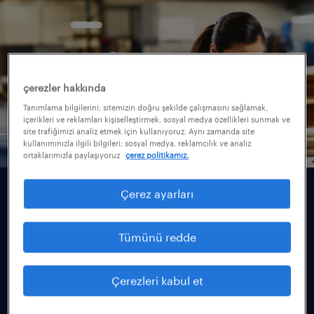
çerezler hakkında
Tanımlama bilgilerini; sitemizin doğru şekilde çalışmasını sağlamak,
içerikleri ve reklamları kişiselleştirmek, sosyal medya özellikleri sunmak ve
site trafiğimizi analiz etmek için kullanıyoruz. Aynı zamanda site
kullanımınızla ilgili bilgileri; sosyal medya, reklamcılık ve analiz
ortaklarımızla paylaşıyoruz
çerez politikamız.
Çerez ayarları
workmonitor 2026
büyük iş gücü adaptasyonu
Tümünü redde
26.000’den fazla çalışan, 1.225 işveren ve 3
milyondan fazla iş ilanından elde edilen
Çerezleri kabul et
içgörülere dayanan 23. Workmonitor