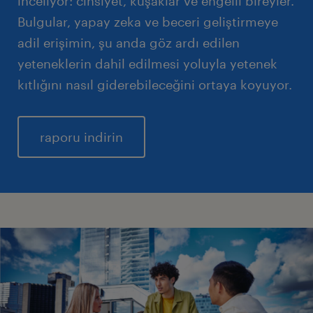
inceliyor: cinsiyet, kuşaklar ve engelli bireyler.
Bulgular, yapay zeka ve beceri geliştirmeye
adil erişimin, şu anda göz ardı edilen
yeteneklerin dahil edilmesi yoluyla yetenek
kıtlığını nasıl giderebileceğini ortaya koyuyor.
raporu indirin