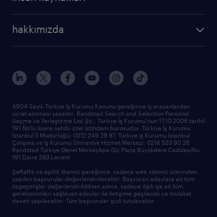
hakkımızda
4904 Sayılı Türkiye İş Kurumu Kanunu gereğince iş arayanlardan
ücret alınması yasaktır. Randstad Search and Selection Personel
Seçme ve Yerleştirme Ltd.Şti., Türkiye İş Kurumu'nun 17.10.2006 tarihli
191 No'lu lisans sahibi özel istihdam bürosudur. Türkiye İş Kurumu
İstanbul İl Müdürlüğü: 0212 249 29 87, Türkiye iş Kurumu İstanbul
Çalışma ve İş Kurumu Ümraniye Hizmet Merkezi: 0216 523 90 26
Randstad Türkiye Genel MerkezApa Giz Plaza Büyükdere CaddesiNo:
191 Daire 2&3 Levent
Şeffaflık ve eşitlik ilkemiz gereğince, sadece web sitemiz üzerinden
yapılan başvurular değerlendirilecektir. Başvuran adaylara ait tüm
özgeçmişler değerlendirildikten sonra, sadece ilgili işe ait tüm
gereksinimleri sağlayan adaylar ile iletişime geçilecek ve mülakat
daveti yapılacaktır. Tüm başvurular gizli tutulacaktır.