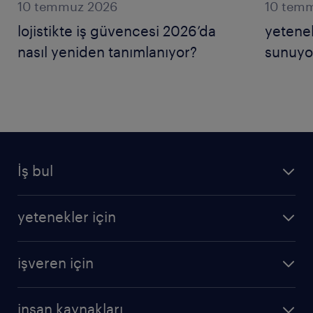
10 temmuz 2026
10 tem
lojistikte iş güvencesi 2026’da
yetenek
nasıl yeniden tanımlanıyor?
sunuyo
İş bul
yetenekler için
işveren için
insan kaynakları