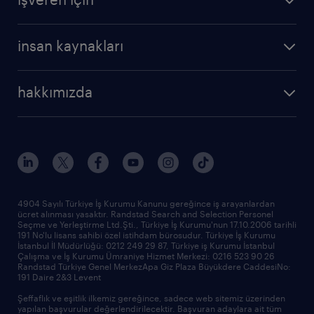
insan kaynakları
hakkımızda
4904 Sayılı Türkiye İş Kurumu Kanunu gereğince iş arayanlardan
ücret alınması yasaktır. Randstad Search and Selection Personel
Seçme ve Yerleştirme Ltd.Şti., Türkiye İş Kurumu'nun 17.10.2006 tarihli
191 No'lu lisans sahibi özel istihdam bürosudur. Türkiye İş Kurumu
İstanbul İl Müdürlüğü: 0212 249 29 87, Türkiye iş Kurumu İstanbul
Çalışma ve İş Kurumu Ümraniye Hizmet Merkezi: 0216 523 90 26
Randstad Türkiye Genel MerkezApa Giz Plaza Büyükdere CaddesiNo:
191 Daire 2&3 Levent
Şeffaflık ve eşitlik ilkemiz gereğince, sadece web sitemiz üzerinden
yapılan başvurular değerlendirilecektir. Başvuran adaylara ait tüm