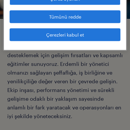
Tümünü redde
ne yapıyoruz.
Çerezleri kabul et
Randstad olarak gelişiminizi ve ilerlemenizi
desteklemek için gelişim fırsatları ve kapsamlı
eğitimler sunuyoruz. Erdemli bir yönetici
olmanızı sağlayan şeffaflığa, iş birliğine ve
yenilikçiliğe değer veren bir çevrede gelişin.
Ekip inşası, performans yönetimi ve sürekli
gelişime odaklı bir yaklaşım sayesinde
anlamlı bir fark yaratacak ve operasyonları en
iyi şekilde yöneteceksiniz.