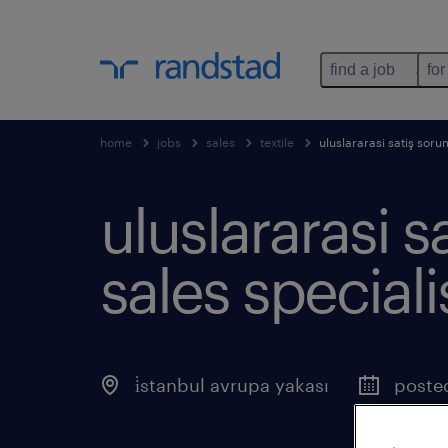
find a job
for
home
jobs
sales
textile
uluslararasi satiş soru
uluslararasi s
sales speciali
i̇stanbul avrupa yakası
poste