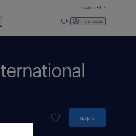
contact us
EN
TR
0
my randstad
nternational
apply