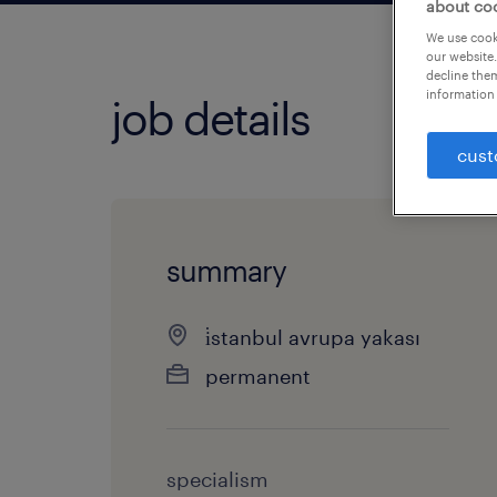
about co
We use cooki
our website.
decline them
information 
job details
cust
summary
i̇stanbul avrupa yakası
permanent
specialism