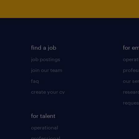
find a job
for e
job postings
operat
join our team
profes
faq
our se
create your cv
resear
reques
for talent
operational
professional