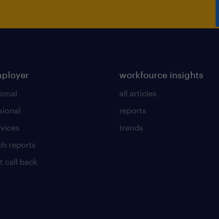
mployer
workfource insights
ional
all articles
sional
reports
rvices
trends
ch reports
t call back