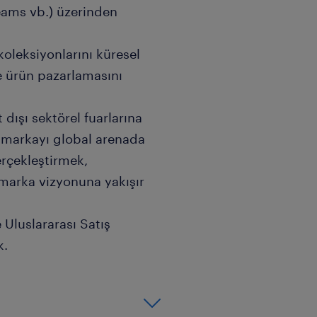
eams vb.) üzerinden
oleksiyonlarını küresel
e ürün pazarlamasını
 dışı sektörel fuarlarına
ak markayı global arenada
erçekleştirmek,
s marka vizyonuna yakışır
 Uluslararası Satış
k.