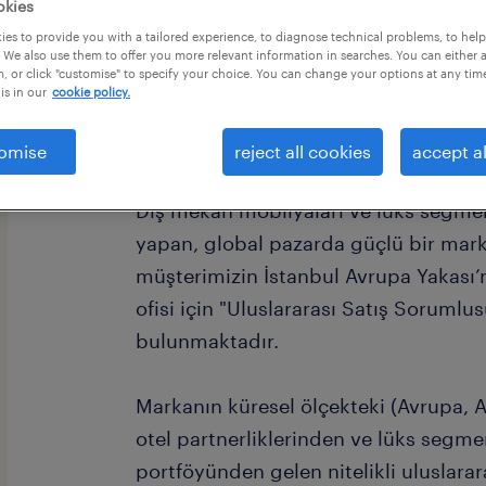
okies
es to provide you with a tailored experience, to diagnose technical problems, to hel
 We also use them to offer you more relevant information in searches. You can either 
, or click "customise" to specify your choice. You can change your options at any tim
is in our
cookie policy.
omise
reject all cookies
accept al
Dış mekan mobilyaları ve lüks segment
yapan, global pazarda güçlü bir marka 
müşterimizin İstanbul Avrupa Yakası
ofisi için "Uluslararası Satış Sorumlu
bulunmaktadır.
Markanın küresel ölçekteki (Avrupa, A
otel partnerliklerinden ve lüks segme
portföyünden gelen nitelikli uluslarara