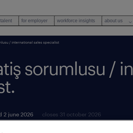
 talent
for employer
workforce insights
about us
mlusu / international sales specialist
atiş sorumlusu / i
st.
d 2 june 2026
closes 31 october 2026