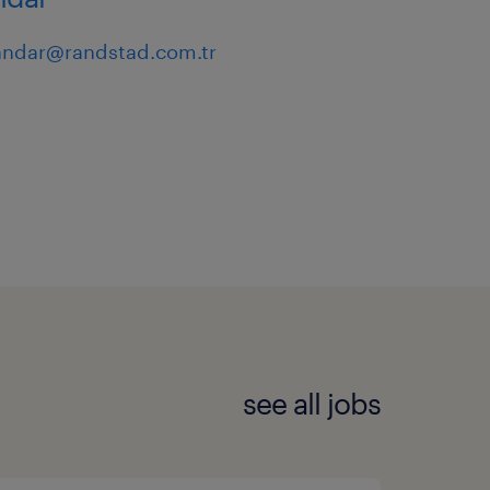
MASKO)
ve
andar@randstad.com.tr
 (Haftada 5 gün,
see all jobs