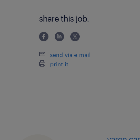
Tercihen Üniversitelerin Mimarlık vey
share this job.
bölümlerinden mezun ya da üst segm
ürünleri satışında güçlü bir estetik al
Uluslararası satış, ihracat veya global 
yönetimi alanında 5 ila 15 yıl arası de
send via e-mail
Çok iyi derecede (akıcı) İngilizce bilen
print it
Fransızca veya İspanyolca bilgisi önce
sebebidir),
Telefon ve online toplantılar üzerinden
kasları çok güçlü, ikna kabiliyeti yüks
Temsil yeteneği, enerjisi ve motivasy
kurumsal imajına önem veren,
Yurt dışı fuar ve müşteri ziyaretleri i
bulunmayan,
yaren ca