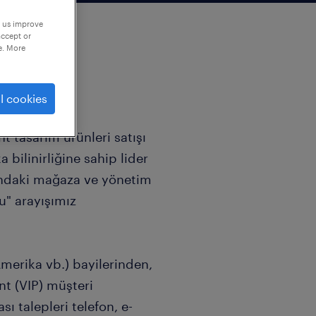
p us improve
accept or
e. More
l cookies
 tasarım ürünleri satışı
bilinirliğine sahip lider
’ndaki mağaza ve yönetim
su" arayışımız
merika vb.) bayilerinden,
nt (VIP) müşteri
sı talepleri telefon, e-