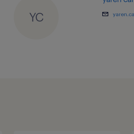
İstanbul Avrupa Yakası (Başakşehir/
lokasyonuna ulaşım sorunu olmayan 
YC
yaren.c
Mağaza/Showroom çalışma saatlerine
09:00 - 19:00) uyum sağlayabilecek.