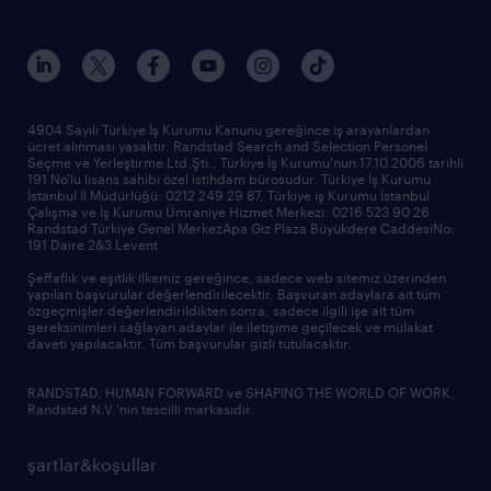
4904 Sayılı Türkiye İş Kurumu Kanunu gereğince iş arayanlardan
ücret alınması yasaktır. Randstad Search and Selection Personel
Seçme ve Yerleştirme Ltd.Şti., Türkiye İş Kurumu'nun 17.10.2006 tarihli
191 No'lu lisans sahibi özel istihdam bürosudur. Türkiye İş Kurumu
İstanbul İl Müdürlüğü: 0212 249 29 87, Türkiye iş Kurumu İstanbul
Çalışma ve İş Kurumu Ümraniye Hizmet Merkezi: 0216 523 90 26
Randstad Türkiye Genel MerkezApa Giz Plaza Büyükdere CaddesiNo:
191 Daire 2&3 Levent
Şeffaflık ve eşitlik ilkemiz gereğince, sadece web sitemiz üzerinden
yapılan başvurular değerlendirilecektir. Başvuran adaylara ait tüm
özgeçmişler değerlendirildikten sonra, sadece ilgili işe ait tüm
gereksinimleri sağlayan adaylar ile iletişime geçilecek ve mülakat
daveti yapılacaktır. Tüm başvurular gizli tutulacaktır.
RANDSTAD, HUMAN FORWARD ve SHAPING THE WORLD OF WORK,
Randstad N.V.'nin tescilli markasıdır.
şartlar&koşullar