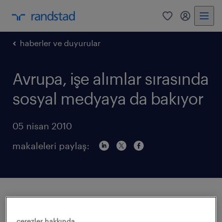
0
my randst
haberler ve duyurular
Avrupa, işe alımlar sırasında
sosyal medyaya da bakıyor
05 nisan 2010
makaleleri paylaş:
Microsoft'un Amerika Ofisi tarafından yapılan
'Online Saygınlık' araştırması sonuçları;
çerezler hakkında