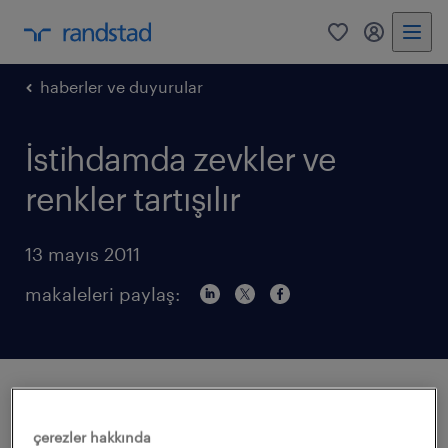
0
my randst
haberler ve duyurular
İstihdamda zevkler ve
renkler tartışılır
13 mayıs 2011
makaleleri paylaş:
Bu hafta Royal Economic Society (Kraliyet
Ekonomi Derneği)'nin yıllık konferansında
çerezler hakkında