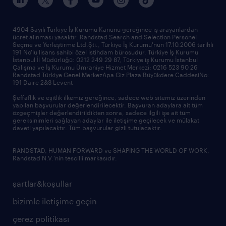
4904 Sayılı Türkiye İş Kurumu Kanunu gereğince iş arayanlardan
ücret alınması yasaktır. Randstad Search and Selection Personel
Seçme ve Yerleştirme Ltd.Şti., Türkiye İş Kurumu'nun 17.10.2006 tarihli
191 No'lu lisans sahibi özel istihdam bürosudur. Türkiye İş Kurumu
İstanbul İl Müdürlüğü: 0212 249 29 87, Türkiye iş Kurumu İstanbul
Çalışma ve İş Kurumu Ümraniye Hizmet Merkezi: 0216 523 90 26
Randstad Türkiye Genel MerkezApa Giz Plaza Büyükdere CaddesiNo:
191 Daire 2&3 Levent
Şeffaflık ve eşitlik ilkemiz gereğince, sadece web sitemiz üzerinden
yapılan başvurular değerlendirilecektir. Başvuran adaylara ait tüm
özgeçmişler değerlendirildikten sonra, sadece ilgili işe ait tüm
gereksinimleri sağlayan adaylar ile iletişime geçilecek ve mülakat
daveti yapılacaktır. Tüm başvurular gizli tutulacaktır.
RANDSTAD, HUMAN FORWARD ve SHAPING THE WORLD OF WORK,
Randstad N.V.'nin tescilli markasıdır.
şartlar&koşullar
bizimle iletişime geçin
çerez politikası