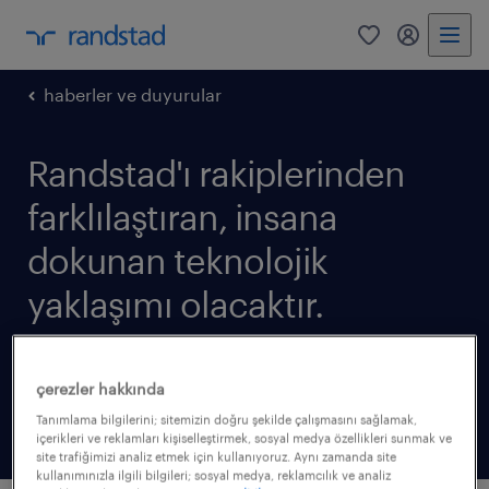
0
my randst
haberler ve duyurular
Randstad'ı rakiplerinden
farklılaştıran, insana
dokunan teknolojik
yaklaşımı olacaktır.
25 şubat 2016
çerezler hakkında
makaleleri paylaş:
Tanımlama bilgilerini; sitemizin doğru şekilde çalışmasını sağlamak,
içerikleri ve reklamları kişiselleştirmek, sosyal medya özellikleri sunmak ve
site trafiğimizi analiz etmek için kullanıyoruz. Aynı zamanda site
kullanımınızla ilgili bilgileri; sosyal medya, reklamcılık ve analiz