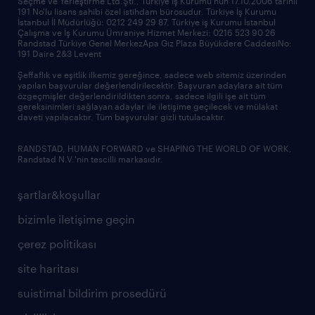
Seçme ve Yerleştirme Ltd.Şti., Türkiye İş Kurumu'nun 17.10.2006 tarihli
191 No'lu lisans sahibi özel istihdam bürosudur. Türkiye İş Kurumu
İstanbul İl Müdürlüğü: 0212 249 29 87, Türkiye iş Kurumu İstanbul
Çalışma ve İş Kurumu Ümraniye Hizmet Merkezi: 0216 523 90 26
Randstad Türkiye Genel MerkezApa Giz Plaza Büyükdere CaddesiNo:
191 Daire 2&3 Levent
Şeffaflık ve eşitlik ilkemiz gereğince, sadece web sitemiz üzerinden
yapılan başvurular değerlendirilecektir. Başvuran adaylara ait tüm
özgeçmişler değerlendirildikten sonra, sadece ilgili işe ait tüm
gereksinimleri sağlayan adaylar ile iletişime geçilecek ve mülakat
daveti yapılacaktır. Tüm başvurular gizli tutulacaktır.
RANDSTAD, HUMAN FORWARD ve SHAPING THE WORLD OF WORK,
Randstad N.V.'nin tescilli markasıdır.
şartlar&koşullar
bizimle iletişime geçin
çerez politikası
site haritası
suistimal bildirim prosedürü