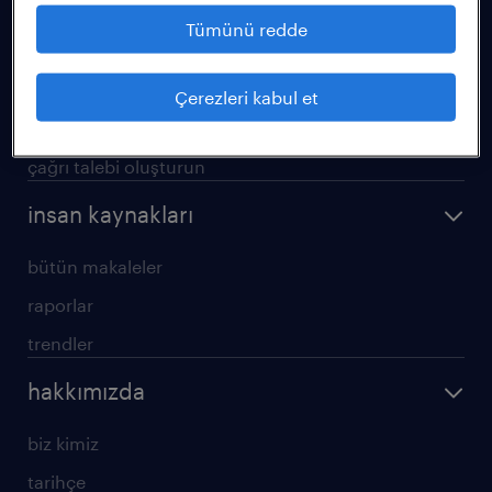
operasyonel
Tümünü redde
profesyonel
hizmetlerimiz
Çerezleri kabul et
araştırma raporları
çağrı talebi oluşturun
insan kaynakları
bütün makaleler
raporlar
trendler
hakkımızda
biz kimiz
tarihçe