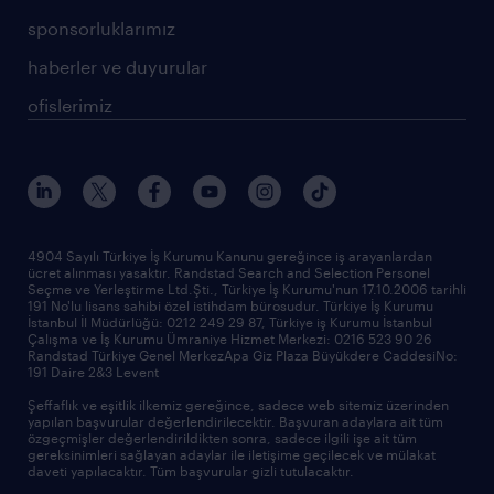
sponsorluklarımız
haberler ve duyurular
ofislerimiz
4904 Sayılı Türkiye İş Kurumu Kanunu gereğince iş arayanlardan
ücret alınması yasaktır. Randstad Search and Selection Personel
Seçme ve Yerleştirme Ltd.Şti., Türkiye İş Kurumu'nun 17.10.2006 tarihli
191 No'lu lisans sahibi özel istihdam bürosudur. Türkiye İş Kurumu
İstanbul İl Müdürlüğü: 0212 249 29 87, Türkiye iş Kurumu İstanbul
Çalışma ve İş Kurumu Ümraniye Hizmet Merkezi: 0216 523 90 26
Randstad Türkiye Genel MerkezApa Giz Plaza Büyükdere CaddesiNo:
191 Daire 2&3 Levent
Şeffaflık ve eşitlik ilkemiz gereğince, sadece web sitemiz üzerinden
yapılan başvurular değerlendirilecektir. Başvuran adaylara ait tüm
özgeçmişler değerlendirildikten sonra, sadece ilgili işe ait tüm
gereksinimleri sağlayan adaylar ile iletişime geçilecek ve mülakat
daveti yapılacaktır. Tüm başvurular gizli tutulacaktır.