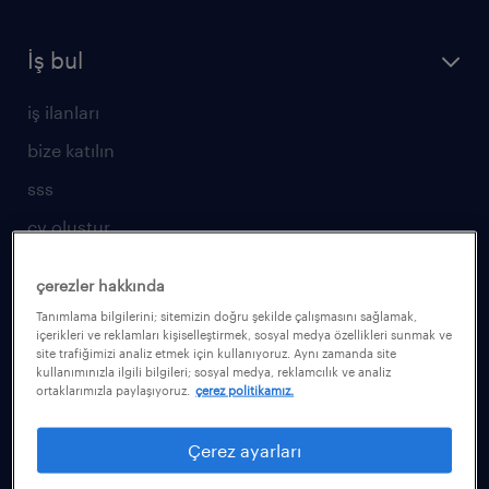
İş bul
iş ilanları
bize katılın
sss
cv oluştur
yetenekler için
çerezler hakkında
Tanımlama bilgilerini; sitemizin doğru şekilde çalışmasını sağlamak,
operasyonel
içerikleri ve reklamları kişiselleştirmek, sosyal medya özellikleri sunmak ve
site trafiğimizi analiz etmek için kullanıyoruz. Aynı zamanda site
profesyonel
kullanımınızla ilgili bilgileri; sosyal medya, reklamcılık ve analiz
ortaklarımızla paylaşıyoruz.
çerez politikamız.
kariyer rehberliği
işveren için
Çerez ayarları