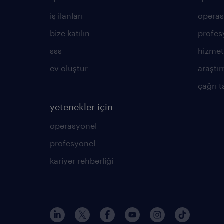
iş ilanları
operas
bize katılın
profes
sss
hizmet
cv oluştur
araştır
çağrı t
yetenekler için
operasyonel
profesyonel
kariyer rehberliği