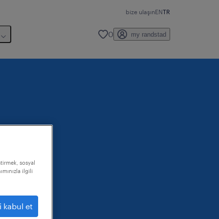
bize ulaşın
EN
TR
0
my randstad
ştirmek, sosyal
mınızla ilgili
i kabul et