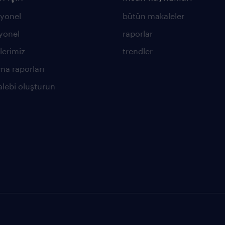
yonel
bütün makaleler
yonel
raporlar
lerimiz
trendler
ma raporları
alebi oluşturun