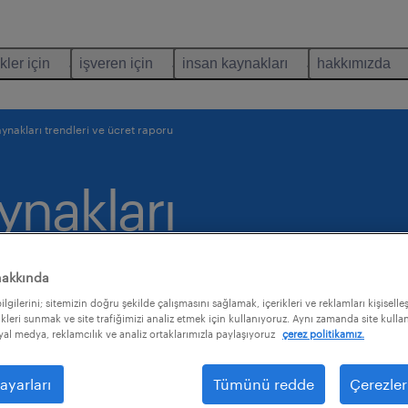
kler için
işveren için
insan kaynakları
hakkımızda
ynakları trendleri ve ücret raporu
ynakları
cret
hakkında
lgilerini; sitemizin doğru şekilde çalışmasını sağlamak, içerikleri ve reklamları kişiselle
kleri sunmak ve site trafiğimizi analiz etmek için kullanıyoruz. Aynı zamanda site kullanı
osyal medya, reklamcılık ve analiz ortaklarımızla paylaşıyoruz
çerez politikamız.
ayarları
Tümünü redde
Çerezler