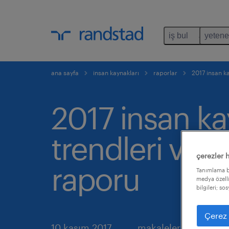
iş bul
yetene
ana sayfa
insan kaynakları
raporlar
2017 insan ka
2017 insan ka
trendleri ve ü
çerezler 
raporu
Tanımlama bi
medya özelli
bilgileri; s
Çerez 
10 kasım 2017
makaleleri paylaş: