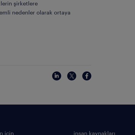
lerin şirketlere
emli nedenler olarak ortaya
n için
insan kaynakları