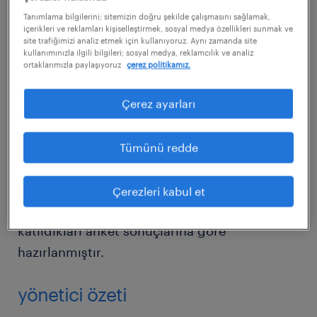
uygulamalarını etkileyen çeşitli eğilimler ve
Tanımlama bilgilerini; sitemizin doğru şekilde çalışmasını sağlamak,
içerikleri ve reklamları kişiselleştirmek, sosyal medya özellikleri sunmak ve
gelişmeler hakkında bilgiler sunmaktadır.
site trafiğimizi analiz etmek için kullanıyoruz. Aynı zamanda site
kullanımınızla ilgili bilgileri; sosyal medya, reklamcılık ve analiz
ortaklarımızla paylaşıyoruz
çerez politikamız.
Rapor özellikle, insan kaynakları stratejisi, işe
alım uygulamaları ve yeteneklerin elde
Çerez ayarları
tutulması konularını içerir.
Tümünü redde
Rapor, İstanbul bölgesindeki çeşitli
sektörlerde çalışan 126 karar alıcı ve İK
Çerezleri kabul et
yöneticisinin Mart-Mayıs 2018 döneminde
katıldıkları anket sonuçlarına göre
hazırlanmıştır.
yönetici özeti