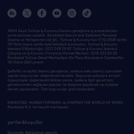
4904 Sayılı Türkiye İş Kurumu Kanunu gereğince iş arayanlardan
ücret alınması yasaktır. Randstad Search and Selection Personel
Seçme ve Yerleştirme Ltd.Şti., Türkiye İş Kurumu'nun 17.10.2006 tarihli
191 No'lu lisans sahibi özel istihdam bürosudur. Türkiye İş Kurumu
İstanbul İl Müdürlüğü: 0212 249 29 87, Türkiye iş Kurumu İstanbul
Çalışma ve İş Kurumu Ümraniye Hizmet Merkezi: 0216 523 90 26
Randstad Türkiye Genel MerkezApa Giz Plaza Büyükdere CaddesiNo:
191 Daire 2&3 Levent
Şeffaflık ve eşitlik ilkemiz gereğince, sadece web sitemiz üzerinden
yapılan başvurular değerlendirilecektir. Başvuran adaylara ait tüm
özgeçmişler değerlendirildikten sonra, sadece ilgili işe ait tüm
gereksinimleri sağlayan adaylar ile iletişime geçilecek ve mülakat
daveti yapılacaktır. Tüm başvurular gizli tutulacaktır.
RANDSTAD, HUMAN FORWARD ve SHAPING THE WORLD OF WORK,
Randstad N.V.'nin tescilli markasıdır.
şartlar&koşullar
bizimle iletişime geçin