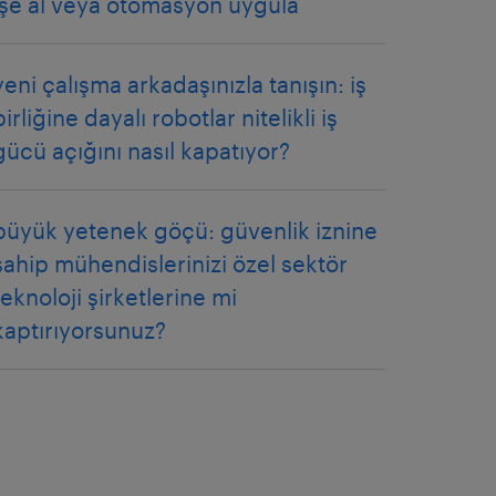
işe al veya otomasyon uygula
yeni çalışma arkadaşınızla tanışın: iş
birliğine dayalı robotlar nitelikli iş
gücü açığını nasıl kapatıyor?
büyük yetenek göçü: güvenlik iznine
sahip mühendislerinizi özel sektör
teknoloji şirketlerine mi
kaptırıyorsunuz?