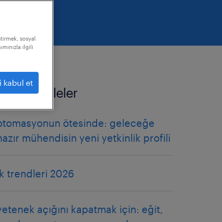
ştirmek, sosyal
mınızla ilgili
i kabul et
ilgili makaleler
otomasyonun ötesinde: geleceğe
hazır mühendisin yeni yetkinlik profili
ik trendleri 2026
yetenek açığını kapatmak için: eğit,