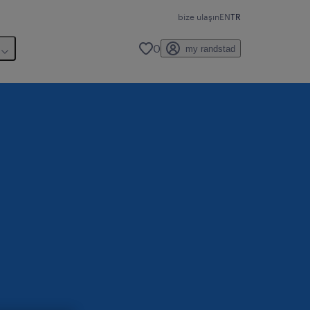
bize ulaşın
EN
TR
0
my randstad