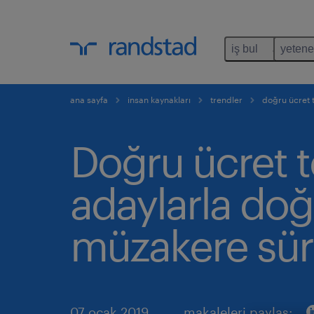
iş bul
yetene
ana sayfa
insan kaynakları
trendler
doğru ücret t
Doğru ücret te
adaylarla doğ
müzakere sür
07 ocak 2019
makaleleri paylaş: