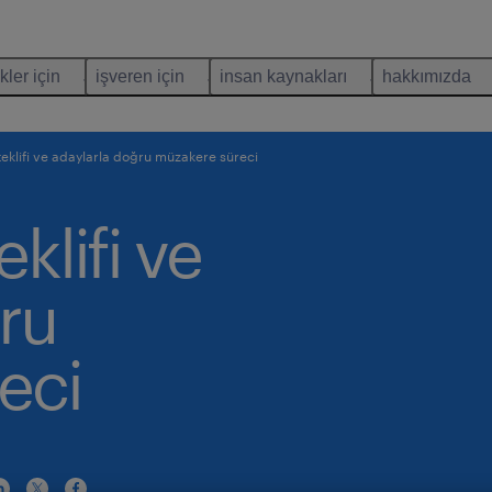
kler için
işveren için
insan kaynakları
hakkımızda
eklifi ve adaylarla doğru müzakere süreci
klifi ve
ru
eci