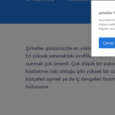
çerezler 
Tanımlama bi
medya özelli
bilgileri; s
Çerez 
Şirketler günümüzde en yüksek yetenekle
En yüksek yetenekteki profilleri transfer
sunmak çok önemli. Çok düşük bir paket t
kaybetme riski olduğu gibi yüksek bir üc
bütçeleri aşmak ya da iç dengeleri bozm
bulunuyor.