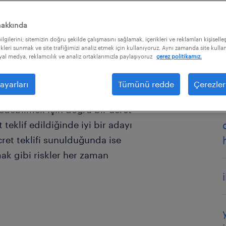
hakkında
lgilerini; sitemizin doğru şekilde çalışmasını sağlamak, içerikleri ve reklamları kişiselle
kleri sunmak ve site trafiğimizi analiz etmek için kullanıyoruz. Aynı zamanda site kullanı
osyal medya, reklamcılık ve analiz ortaklarımızla paylaşıyoruz
çerez politikamız.
ayarları
Tümünü redde
Çerezler
ri bünyelerine katmak istiyorlar.
 edebilmek için doğru bir ücret
eklif edildiğinde iyi bir adayı
ret teklifi sunulduğunda ise
ak gibi riskler her zaman