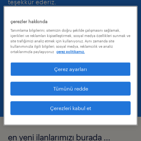
teşekkür ederiz.
çerezler hakkında
Tanımlama bilgilerini; sitemizin doğru şekilde çalışmasını sağlamak,
içerikleri ve reklamları kişiselleştirmek, sosyal medya özellikleri sunmak ve
Yakın zamanda bir Randstad danışmanı
site trafiğimizi analiz etmek için kullanıyoruz. Aynı zamanda site
kullanımınızla ilgili bilgileri; sosyal medya, reklamcılık ve analiz
sizinle irtibata geçecektir.
ortaklarımızla paylaşıyoruz
çerez politikamız.
Çerez ayarları
En güncel iş fırsatlarını neden kontrol
Tümünü redde
etmiyorsunuz?
Çerezleri kabul et
en yeni ilanlarımızı burada ...