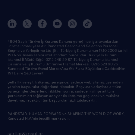
4904 Sayılı Türkiye İş Kurumu Kanunu gereğince iş arayanlardan
ücret alınması yasaktır. Randstad Search and Selection Personel
Seçme ve Yerleştirme Ltd.Şti., Türkiye İş Kurumu'nun 17.10.2006 tarihli
191 No'lu lisans sahibi özel istihdam bürosudur. Türkiye İş Kurumu
İstanbul İl Müdürlüğü: 0212 249 29 87, Türkiye iş Kurumu İstanbul
Çalışma ve İş Kurumu Ümraniye Hizmet Merkezi: 0216 523 90 26
Randstad Türkiye Genel MerkezApa Giz Plaza Büyükdere CaddesiNo:
191 Daire 2&3 Levent
Şeffaflık ve eşitlik ilkemiz gereğince, sadece web sitemiz üzerinden
yapılan başvurular değerlendirilecektir. Başvuran adaylara ait tüm
özgeçmişler değerlendirildikten sonra, sadece ilgili işe ait tüm
gereksinimleri sağlayan adaylar ile iletişime geçilecek ve mülakat
daveti yapılacaktır. Tüm başvurular gizli tutulacaktır.
RANDSTAD, HUMAN FORWARD ve SHAPING THE WORLD OF WORK,
Randstad N.V.'nin tescilli markasıdır.
şartlar&koşullar