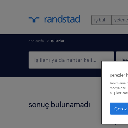
iş bul
yetene
ana sayfa
iş ilanları
çerezler 
Tanımlama bi
medya özelli
bilgileri; so
sonuç bulunamadı
Bu fil
Çerez 
filtre
işi bu