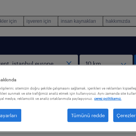
kler için
işveren için
insan kaynakları
hakkımızda
hakkında
lgilerini; sitemizin doğru şekilde çalışmasını sağlamak, içerikleri ve reklamları kişiselle
kleri sunmak ve site trafiğimizi analiz etmek için kullanıyoruz. Aynı zamanda site kullanı
syal medya, reklamcılık ve analiz ortaklarımızla paylaşıyoruz.
çerez politikamız.
trelerle iş bulamadık. Daha fazla sonuç almak için
ayarları
Tümünü redde
Çerezler
nizi değiştirmek isteyebilirsiniz. Aşağıdakiler aradığın
lmakta size yardımcı olabilir.