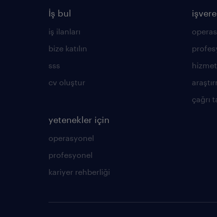
İş bul
işvere
iş ilanları
operas
bize katılın
profes
sss
hizmet
cv oluştur
araştır
çağrı t
yetenekler için
operasyonel
profesyonel
kariyer rehberliği