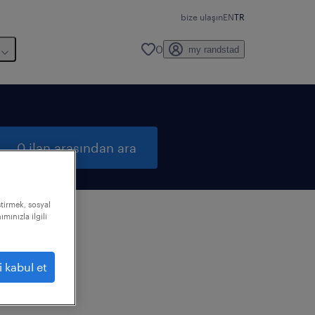
bize ulaşın
EN
TR
0
my randstad
0 ilan arasından ara
ştirmek, sosyal
mınızla ilgili
i kabul et
ızı