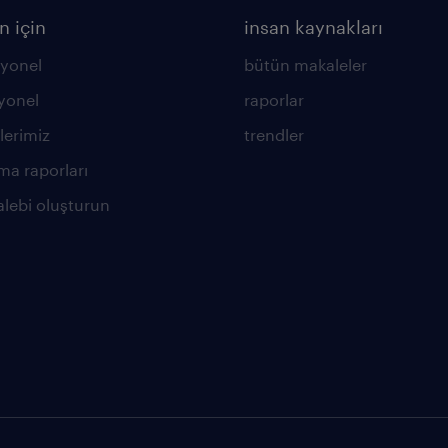
n için
insan kaynakları
yonel
bütün makaleler
yonel
raporlar
lerimiz
trendler
ma raporları
alebi oluşturun