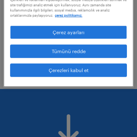
site trafiğimizi analiz etmek için kullanıyoruz. Aynı zamanda site
kullanımınızla ilgili bilgileri; sosyal medya, reklamcılık ve analiz
ortaklarımızla paylaşıyoruz.
çerez politikamız.
uyguladığınız bazı filtreleri kaldırmayı
değerlendirebilirsiniz
Çerez ayarları
Aramanıza uzmanlık alanlarını düzelterek
tekrar deneyin.
Tümünü redde
Belirli bir konumdaki işleri mi aradınız?
Mesafeyi genişletmeyi düşünün.
Çerezleri kabul et