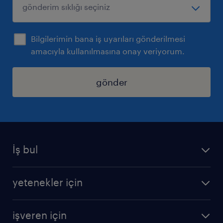
Bilgilerimin bana iş uyarıları gönderilmesi
amacıyla kullanılmasına onay veriyorum.
gönder
İş bul
iş ilanları
yetenekler için
bize katılın
operasyonel
sss
işveren için