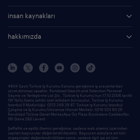
profesyonel
cv oluştur
operasyonel
kariyer rehberliği
insan kaynakları
profesyonel
bütün makaleler
hizmetlerimiz
hakkımızda
raporlar
araştırma raporları
biz kimiz
trendler
çağrı talebi oluşturun
tarihçe
sponsorluklarımız
haberler ve duyurular
4904 Sayılı Türkiye İş Kurumu Kanunu gereğince iş arayanlardan
ücret alınması yasaktır. Randstad Search and Selection Personel
ofislerimiz
Seçme ve Yerleştirme Ltd.Şti., Türkiye İş Kurumu'nun 17.10.2006 tarihli
191 No'lu lisans sahibi özel istihdam bürosudur. Türkiye İş Kurumu
İstanbul İl Müdürlüğü: 0212 249 29 87, Türkiye iş Kurumu İstanbul
Çalışma ve İş Kurumu Ümraniye Hizmet Merkezi: 0216 523 90 26
Randstad Türkiye Genel MerkezApa Giz Plaza Büyükdere CaddesiNo:
191 Daire 2&3 Levent
Şeffaflık ve eşitlik ilkemiz gereğince, sadece web sitemiz üzerinden
yapılan başvurular değerlendirilecektir. Başvuran adaylara ait tüm
özgeçmişler değerlendirildikten sonra, sadece ilgili işe ait tüm