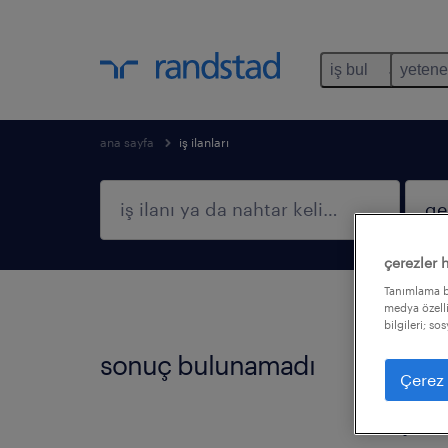
iş bul
yetene
ana sayfa
iş ilanları
çerezler 
Tanımlama bi
medya özelli
bilgileri; so
sonuç bulunamadı
Bu fil
Çerez 
filtre
işi bu