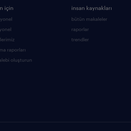
n için
insan kaynakları
yonel
bütün makaleler
yonel
raporlar
lerimiz
trendler
ma raporları
alebi oluşturun