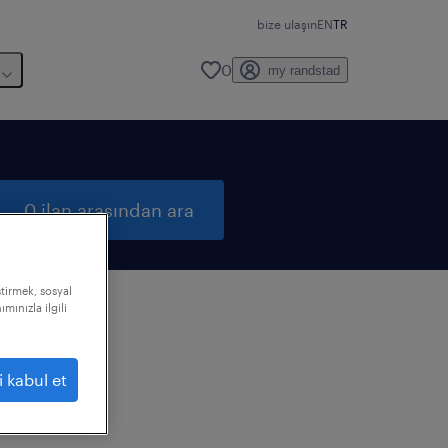
bize ulaşın
EN
TR
0
my randstad
0 ilan arasından ara
ştirmek, sosyal
mınızla ilgili
i kabul et
ızı