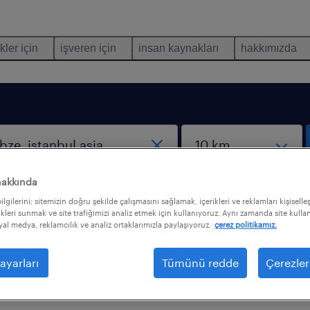
kler için
işveren için
insan kaynakları
hakkımızda
hakkında
lgilerini; sitemizin doğru şekilde çalışmasını sağlamak, içerikleri ve reklamları kişiselle
kleri sunmak ve site trafiğimizi analiz etmek için kullanıyoruz. Aynı zamanda site kullanı
syal medya, reklamcılık ve analiz ortaklarımızla paylaşıyoruz.
çerez politikamız.
trelerle iş bulamadık. Daha fazla sonuç almak için
ayarları
Tümünü redde
Çerezler
nizi değiştirmek isteyebilirsiniz. Aşağıdakiler aradığın
lmakta size yardımcı olabilir.