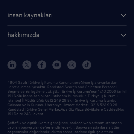
profesyonel
cv oluştur
operasyonel
kariyer rehberliği
insan kaynakları
profesyonel
bütün makaleler
hizmetlerimiz
hakkımızda
raporlar
araştırma raporları
biz kimiz
trendler
çağrı talebi oluşturun
tarihçe
sponsorluklarımız
haberler ve duyurular
4904 Sayılı Türkiye İş Kurumu Kanunu gereğince iş arayanlardan
ücret alınması yasaktır. Randstad Search and Selection Personel
ofislerimiz
Seçme ve Yerleştirme Ltd.Şti., Türkiye İş Kurumu'nun 17.10.2006 tarihli
191 No'lu lisans sahibi özel istihdam bürosudur. Türkiye İş Kurumu
İstanbul İl Müdürlüğü: 0212 249 29 87, Türkiye iş Kurumu İstanbul
Çalışma ve İş Kurumu Ümraniye Hizmet Merkezi: 0216 523 90 26
Randstad Türkiye Genel MerkezApa Giz Plaza Büyükdere CaddesiNo:
191 Daire 2&3 Levent
Şeffaflık ve eşitlik ilkemiz gereğince, sadece web sitemiz üzerinden
yapılan başvurular değerlendirilecektir. Başvuran adaylara ait tüm
özgeçmişler değerlendirildikten sonra, sadece ilgili işe ait tüm