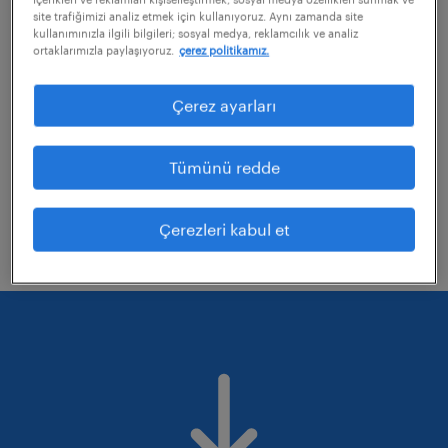
site trafiğimizi analiz etmek için kullanıyoruz. Aynı zamanda site
kullanımınızla ilgili bilgileri; sosyal medya, reklamcılık ve analiz
ortaklarımızla paylaşıyoruz.
çerez politikamız.
uyguladığınız bazı filtreleri kaldırmayı
değerlendirebilirsiniz
Çerez ayarları
Aramanıza uzmanlık alanlarını düzelterek
tekrar deneyin.
Tümünü redde
Belirli bir konumdaki işleri mi aradınız?
Mesafeyi genişletmeyi düşünün.
Çerezleri kabul et