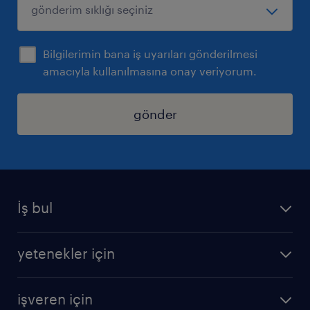
Bilgilerimin bana iş uyarıları gönderilmesi
amacıyla kullanılmasına onay veriyorum.
gönder
İş bul
iş ilanları
yetenekler için
bize katılın
operasyonel
sss
işveren için