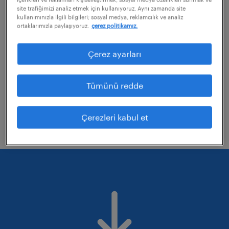
site trafiğimizi analiz etmek için kullanıyoruz. Aynı zamanda site
kullanımınızla ilgili bilgileri; sosyal medya, reklamcılık ve analiz
ortaklarımızla paylaşıyoruz.
çerez politikamız.
uyguladığınız bazı filtreleri kaldırmayı
değerlendirebilirsiniz
Çerez ayarları
Aramanıza uzmanlık alanlarını düzelterek
tekrar deneyin.
Tümünü redde
Belirli bir konumdaki işleri mi aradınız?
Mesafeyi genişletmeyi düşünün.
Çerezleri kabul et