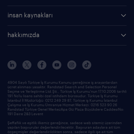
profesyonel
cv oluştur
operasyonel
kariyer rehberliği
insan kaynakları
profesyonel
bütün makaleler
hizmetlerimiz
hakkımızda
raporlar
araştırma raporları
biz kimiz
trendler
çağrı talebi oluşturun
tarihçe
sponsorluklarımız
haberler ve duyurular
4904 Sayılı Türkiye İş Kurumu Kanunu gereğince iş arayanlardan
ücret alınması yasaktır. Randstad Search and Selection Personel
ofislerimiz
Seçme ve Yerleştirme Ltd.Şti., Türkiye İş Kurumu'nun 17.10.2006 tarihli
191 No'lu lisans sahibi özel istihdam bürosudur. Türkiye İş Kurumu
İstanbul İl Müdürlüğü: 0212 249 29 87, Türkiye iş Kurumu İstanbul
Çalışma ve İş Kurumu Ümraniye Hizmet Merkezi: 0216 523 90 26
Randstad Türkiye Genel MerkezApa Giz Plaza Büyükdere CaddesiNo:
191 Daire 2&3 Levent
Şeffaflık ve eşitlik ilkemiz gereğince, sadece web sitemiz üzerinden
yapılan başvurular değerlendirilecektir. Başvuran adaylara ait tüm
özgeçmişler değerlendirildikten sonra, sadece ilgili işe ait tüm