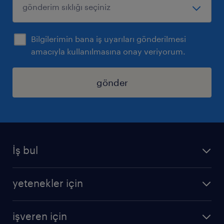
Bilgilerimin bana iş uyarıları gönderilmesi
amacıyla kullanılmasına onay veriyorum.
gönder
İş bul
iş ilanları
yetenekler için
bize katılın
operasyonel
sss
işveren için