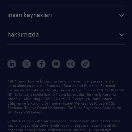
profesyonel
cv oluştur
operasyonel
kariyer rehberliği
insan kaynakları
profesyonel
bütün makaleler
hizmetlerimiz
hakkımızda
raporlar
araştırma raporları
biz kimiz
trendler
çağrı talebi oluşturun
tarihçe
sponsorluklarımız
haberler ve duyurular
4904 Sayılı Türkiye İş Kurumu Kanunu gereğince iş arayanlardan
ücret alınması yasaktır. Randstad Search and Selection Personel
ofislerimiz
Seçme ve Yerleştirme Ltd.Şti., Türkiye İş Kurumu'nun 17.10.2006 tarihli
191 No'lu lisans sahibi özel istihdam bürosudur. Türkiye İş Kurumu
İstanbul İl Müdürlüğü: 0212 249 29 87, Türkiye iş Kurumu İstanbul
Çalışma ve İş Kurumu Ümraniye Hizmet Merkezi: 0216 523 90 26
Randstad Türkiye Genel MerkezApa Giz Plaza Büyükdere CaddesiNo:
191 Daire 2&3 Levent
Şeffaflık ve eşitlik ilkemiz gereğince, sadece web sitemiz üzerinden
yapılan başvurular değerlendirilecektir. Başvuran adaylara ait tüm
özgeçmişler değerlendirildikten sonra, sadece ilgili işe ait tüm