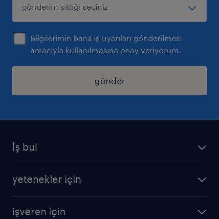
Bilgilerimin bana iş uyarıları gönderilmesi
amacıyla kullanılmasına onay veriyorum.
gönder
İş bul
iş ilanları
yetenekler için
bize katılın
operasyonel
sss
işveren için