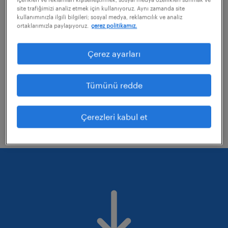
site trafiğimizi analiz etmek için kullanıyoruz. Aynı zamanda site
kullanımınızla ilgili bilgileri; sosyal medya, reklamcılık ve analiz
ortaklarımızla paylaşıyoruz.
çerez politikamız.
uyguladığınız bazı filtreleri kaldırmayı
değerlendirebilirsiniz
Çerez ayarları
Aramanıza uzmanlık alanlarını düzelterek
tekrar deneyin.
Tümünü redde
Belirli bir konumdaki işleri mi aradınız?
Mesafeyi genişletmeyi düşünün.
Çerezleri kabul et