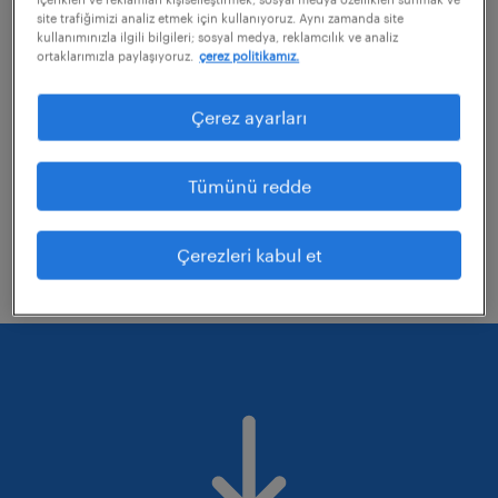
site trafiğimizi analiz etmek için kullanıyoruz. Aynı zamanda site
kullanımınızla ilgili bilgileri; sosyal medya, reklamcılık ve analiz
ortaklarımızla paylaşıyoruz.
çerez politikamız.
uyguladığınız bazı filtreleri kaldırmayı
değerlendirebilirsiniz
Çerez ayarları
Aramanıza uzmanlık alanlarını düzelterek
tekrar deneyin.
Tümünü redde
Belirli bir konumdaki işleri mi aradınız?
Mesafeyi genişletmeyi düşünün.
Çerezleri kabul et