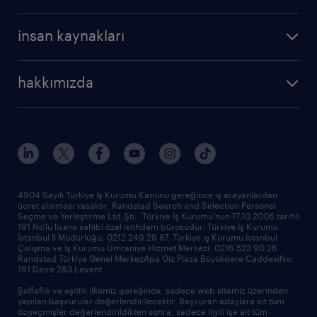
profesyonel
cv oluştur
operasyonel
kariyer rehberliği
insan kaynakları
profesyonel
bütün makaleler
hizmetlerimiz
hakkımızda
raporlar
araştırma raporları
biz kimiz
trendler
çağrı talebi oluşturun
tarihçe
sponsorluklarımız
haberler ve duyurular
4904 Sayılı Türkiye İş Kurumu Kanunu gereğince iş arayanlardan
ücret alınması yasaktır. Randstad Search and Selection Personel
ofislerimiz
Seçme ve Yerleştirme Ltd.Şti., Türkiye İş Kurumu'nun 17.10.2006 tarihli
191 No'lu lisans sahibi özel istihdam bürosudur. Türkiye İş Kurumu
İstanbul İl Müdürlüğü: 0212 249 29 87, Türkiye iş Kurumu İstanbul
Çalışma ve İş Kurumu Ümraniye Hizmet Merkezi: 0216 523 90 26
Randstad Türkiye Genel MerkezApa Giz Plaza Büyükdere CaddesiNo:
191 Daire 2&3 Levent
Şeffaflık ve eşitlik ilkemiz gereğince, sadece web sitemiz üzerinden
yapılan başvurular değerlendirilecektir. Başvuran adaylara ait tüm
özgeçmişler değerlendirildikten sonra, sadece ilgili işe ait tüm