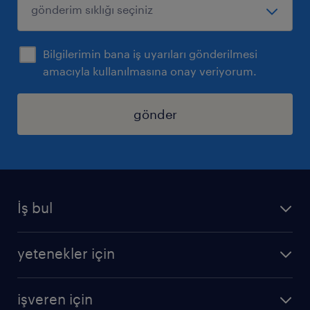
Bilgilerimin bana iş uyarıları gönderilmesi
amacıyla kullanılmasına onay veriyorum.
gönder
İş bul
iş ilanları
yetenekler için
bize katılın
operasyonel
sss
işveren için