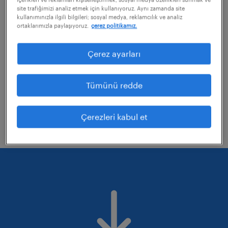
site trafiğimizi analiz etmek için kullanıyoruz. Aynı zamanda site
kullanımınızla ilgili bilgileri; sosyal medya, reklamcılık ve analiz
ortaklarımızla paylaşıyoruz.
çerez politikamız.
uyguladığınız bazı filtreleri kaldırmayı
değerlendirebilirsiniz
Çerez ayarları
Aramanıza uzmanlık alanlarını düzelterek
tekrar deneyin.
Tümünü redde
Belirli bir konumdaki işleri mi aradınız?
Mesafeyi genişletmeyi düşünün.
Çerezleri kabul et