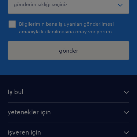
Bilgilerimin bana iş uyarıları gönderilmesi
amacıyla kullanılmasına onay veriyorum.
gönder
İş bul
iş ilanları
yetenekler için
bize katılın
operasyonel
sss
işveren için