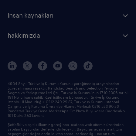
profesyonel
cv oluştur
operasyonel
kariyer rehberliği
insan kaynakları
profesyonel
bütün makaleler
hizmetlerimiz
hakkımızda
raporlar
araştırma raporları
biz kimiz
trendler
çağrı talebi oluşturun
tarihçe
sponsorluklarımız
haberler ve duyurular
4904 Sayılı Türkiye İş Kurumu Kanunu gereğince iş arayanlardan
ücret alınması yasaktır. Randstad Search and Selection Personel
ofislerimiz
Seçme ve Yerleştirme Ltd.Şti., Türkiye İş Kurumu'nun 17.10.2006 tarihli
191 No'lu lisans sahibi özel istihdam bürosudur. Türkiye İş Kurumu
İstanbul İl Müdürlüğü: 0212 249 29 87, Türkiye iş Kurumu İstanbul
Çalışma ve İş Kurumu Ümraniye Hizmet Merkezi: 0216 523 90 26
Randstad Türkiye Genel MerkezApa Giz Plaza Büyükdere CaddesiNo:
191 Daire 2&3 Levent
Şeffaflık ve eşitlik ilkemiz gereğince, sadece web sitemiz üzerinden
yapılan başvurular değerlendirilecektir. Başvuran adaylara ait tüm
özgeçmişler değerlendirildikten sonra, sadece ilgili işe ait tüm