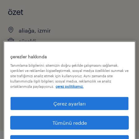
özet
aliağa, izmir
sürekli
çerezler hakkında
Tanımlama bilgilerini; sitemizin doğru şekilde çalışmasını sağlamak,
uzmanlık kolu
içerikleri ve reklamları kişiselleştirmek, sosyal medya özellikleri sunmak ve
site trafiğimizi analiz etmek için kullanıyoruz. Aynı zamanda site
diğer
kullanımınızla ilgili bilgileri; sosyal medya, reklamcılık ve analiz
ortaklarımızla paylaşıyoruz.
çerez politikamız.
referans numaras
Çerez ayarları
10998
Tümünü redde