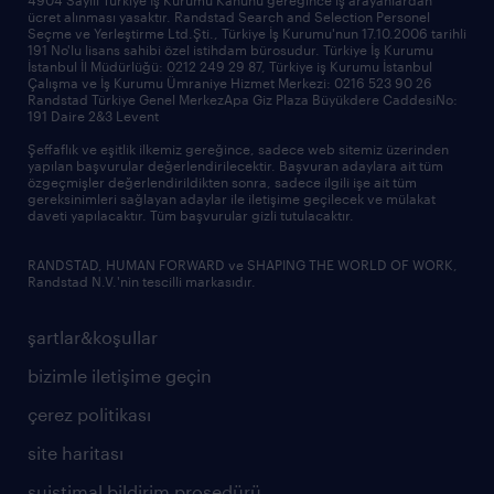
ücret alınması yasaktır. Randstad Search and Selection Personel
ofislerimiz
Seçme ve Yerleştirme Ltd.Şti., Türkiye İş Kurumu'nun 17.10.2006 tarihli
191 No'lu lisans sahibi özel istihdam bürosudur. Türkiye İş Kurumu
İstanbul İl Müdürlüğü: 0212 249 29 87, Türkiye iş Kurumu İstanbul
Çalışma ve İş Kurumu Ümraniye Hizmet Merkezi: 0216 523 90 26
Randstad Türkiye Genel MerkezApa Giz Plaza Büyükdere CaddesiNo:
191 Daire 2&3 Levent
Şeffaflık ve eşitlik ilkemiz gereğince, sadece web sitemiz üzerinden
yapılan başvurular değerlendirilecektir. Başvuran adaylara ait tüm
özgeçmişler değerlendirildikten sonra, sadece ilgili işe ait tüm
gereksinimleri sağlayan adaylar ile iletişime geçilecek ve mülakat
daveti yapılacaktır. Tüm başvurular gizli tutulacaktır.
RANDSTAD, HUMAN FORWARD ve SHAPING THE WORLD OF WORK,
Randstad N.V.'nin tescilli markasıdır.
şartlar&koşullar
bizimle iletişime geçin
çerez politikası
site haritası
suistimal bildirim prosedürü