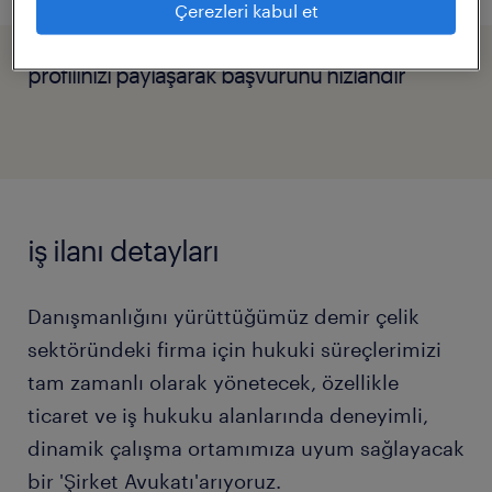
Çerezleri kabul et
profilinizi paylaşarak başvurunu hızlandır
iş ilanı detayları
Danışmanlığını yürüttüğümüz demir çelik
sektöründeki firma için hukuki süreçlerimizi
tam zamanlı olarak yönetecek, özellikle
ticaret ve iş hukuku alanlarında deneyimli,
dinamik çalışma ortamımıza uyum sağlayacak
bir 'Şirket Avukatı'arıyoruz.