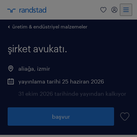
0
my randst
üretim & endüstriyel malzemeler
şirket avukatı.
aliağa
,
izmir
yayınlama tarihi 25 haziran 2026
31 ekim 2026 tarihinde yayından kalkıyor
başvur