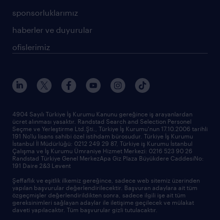
sponsorluklarımız
haberler ve duyurular
ofislerimiz
4904 Sayılı Türkiye İş Kurumu Kanunu gereğince iş arayanlardan
ücret alınması yasaktır. Randstad Search and Selection Personel
Seçme ve Yerleştirme Ltd.Şti., Türkiye İş Kurumu'nun 17.10.2006 tarihli
191 No'lu lisans sahibi özel istihdam bürosudur. Türkiye İş Kurumu
İstanbul İl Müdürlüğü: 0212 249 29 87, Türkiye iş Kurumu İstanbul
Çalışma ve İş Kurumu Ümraniye Hizmet Merkezi: 0216 523 90 26
Randstad Türkiye Genel MerkezApa Giz Plaza Büyükdere CaddesiNo:
191 Daire 2&3 Levent
Şeffaflık ve eşitlik ilkemiz gereğince, sadece web sitemiz üzerinden
yapılan başvurular değerlendirilecektir. Başvuran adaylara ait tüm
özgeçmişler değerlendirildikten sonra, sadece ilgili işe ait tüm
gereksinimleri sağlayan adaylar ile iletişime geçilecek ve mülakat
daveti yapılacaktır. Tüm başvurular gizli tutulacaktır.