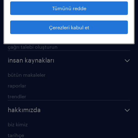
operasyonel
Tümünü redde
profesyonel
hizmetlerimiz
Çerezleri kabul et
araştırma raporları
çağrı talebi oluşturun
insan kaynakları
bütün makaleler
raporlar
trendler
hakkımızda
biz kimiz
tarihçe