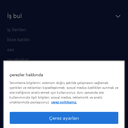
İş bul
iş ilanları
bize katılın
sss
cv oluştur
yetenekler için
çerezler hakkında
Tanımlama bilgilerini; sitemizin doğru şekilde çalışmasını sağlamak,
operasyonel
içerikleri ve reklamları kişiselleştirmek, sosyal medya özellikleri sunmak ve
site trafiğimizi analiz etmek için kullanıyoruz. Aynı zamanda site
profesyonel
kullanımınızla ilgili bilgileri; sosyal medya, reklamcılık ve analiz
ortaklarımızla paylaşıyoruz.
çerez politikamız.
kariyer rehberliği
işveren için
Çerez ayarları