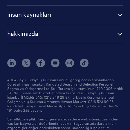
profesyonel
cv oluştur
operasyonel
kariyer rehberliği
insan kaynakları
profesyonel
bütün makaleler
hizmetlerimiz
hakkımızda
raporlar
araştırma raporları
biz kimiz
trendler
çağrı talebi oluşturun
tarihçe
sponsorluklarımız
haberler ve duyurular
4904 Sayılı Türkiye İş Kurumu Kanunu gereğince iş arayanlardan
ücret alınması yasaktır. Randstad Search and Selection Personel
ofislerimiz
Seçme ve Yerleştirme Ltd.Şti., Türkiye İş Kurumu'nun 17.10.2006 tarihli
191 No'lu lisans sahibi özel istihdam bürosudur. Türkiye İş Kurumu
İstanbul İl Müdürlüğü: 0212 249 29 87, Türkiye iş Kurumu İstanbul
Çalışma ve İş Kurumu Ümraniye Hizmet Merkezi: 0216 523 90 26
Randstad Türkiye Genel MerkezApa Giz Plaza Büyükdere CaddesiNo:
191 Daire 2&3 Levent
Şeffaflık ve eşitlik ilkemiz gereğince, sadece web sitemiz üzerinden
yapılan başvurular değerlendirilecektir. Başvuran adaylara ait tüm
özgeçmişler değerlendirildikten sonra, sadece ilgili işe ait tüm