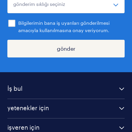
Bilgilerimin bana iş uyarıları gönderilmesi
amacıyla kullanılmasına onay veriyorum.
gönder
İş bul
iş ilanları
yetenekler için
bize katılın
operasyonel
sss
işveren için