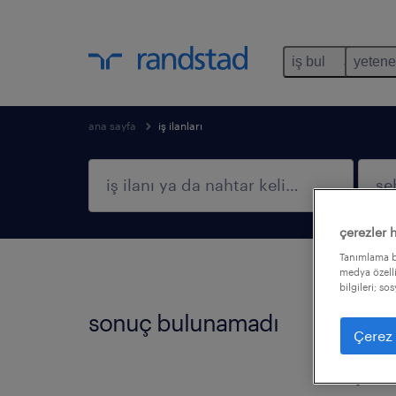
iş bul
yetene
ana sayfa
iş ilanları
çerezler 
Tanımlama bi
medya özelli
bilgileri; so
sonuç bulunamadı
Bu fil
Çerez 
filtre
işi bu