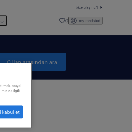
bize ulaşın
EN
TR
0
my randstad
0 ilan arasından ara
ştirmek, sosyal
mınızla ilgili
i kabul et
ızı