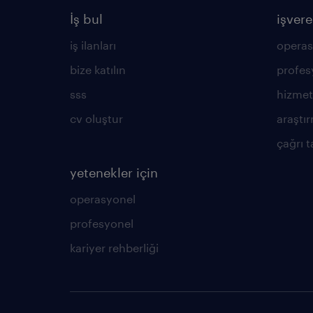
İş bul
işvere
iş ilanları
operas
bize katılın
profes
sss
hizmet
cv oluştur
araştır
çağrı t
yetenekler için
operasyonel
profesyonel
kariyer rehberliği