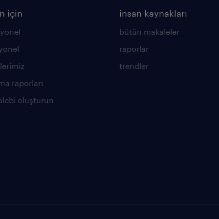
n için
insan kaynakları
yonel
bütün makaleler
yonel
raporlar
lerimiz
trendler
ma raporları
alebi oluşturun