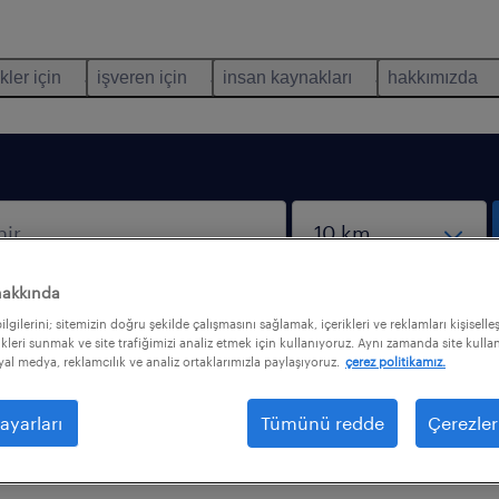
kler için
işveren için
insan kaynakları
hakkımızda
hakkında
lgilerini; sitemizin doğru şekilde çalışmasını sağlamak, içerikleri ve reklamları kişiselle
kleri sunmak ve site trafiğimizi analiz etmek için kullanıyoruz. Aynı zamanda site kullanı
syal medya, reklamcılık ve analiz ortaklarımızla paylaşıyoruz.
çerez politikamız.
trelerle iş bulamadık. Daha fazla sonuç almak için
ayarları
Tümünü redde
Çerezler
nizi değiştirmek isteyebilirsiniz. Aşağıdakiler aradığın
lmakta size yardımcı olabilir.