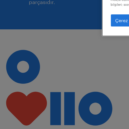
parçasıdır.
bilgileri; s
Çerez 