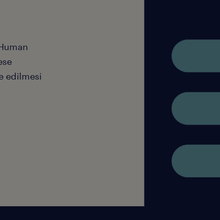
e Human
ese
e edilmesi