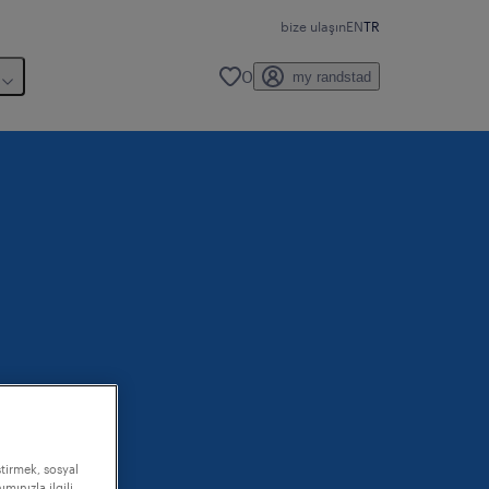
bize ulaşın
EN
TR
0
my randstad
ştirmek, sosyal
mınızla ilgili