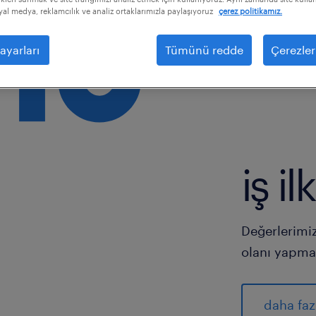
osyal medya, reklamcılık ve analiz ortaklarımızla paylaşıyoruz
çerez politikamız.
ayarları
Tümünü redde
Çerezler
iş i
Değerlerimiz
olanı yapmam
daha faz