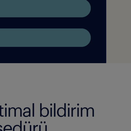
timal bildirim
sedürü