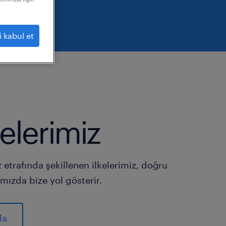
i kabul et
lkelerimiz
 etrafında şekillenen ilkelerimiz, doğru
ızda bize yol gösterir.
la