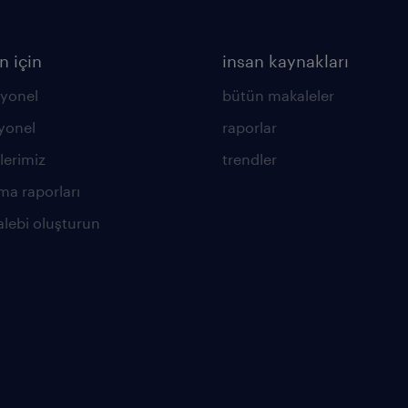
n için
insan kaynakları
yonel
bütün makaleler
yonel
raporlar
lerimiz
trendler
ma raporları
alebi oluşturun