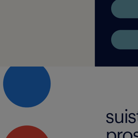
suis
pro