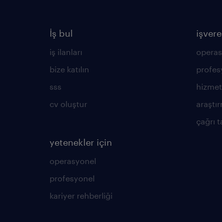
İş bul
işvere
iş ilanları
operas
bize katılın
profes
sss
hizmet
cv oluştur
araştır
çağrı t
yetenekler için
operasyonel
profesyonel
kariyer rehberliği