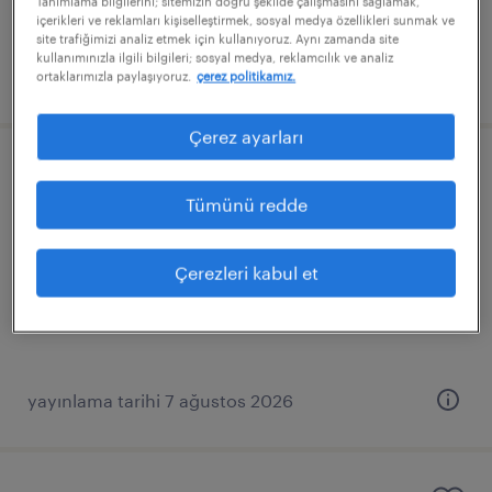
Tanımlama bilgilerini; sitemizin doğru şekilde çalışmasını sağlamak,
içerikleri ve reklamları kişiselleştirmek, sosyal medya özellikleri sunmak ve
site trafiğimizi analiz etmek için kullanıyoruz. Aynı zamanda site
kullanımınızla ilgili bilgileri; sosyal medya, reklamcılık ve analiz
yayınlama tarihi 26 mayıs 2026
ortaklarımızla paylaşıyoruz.
çerez politikamız.
Çerez ayarları
dış ticaret operasyon uzmanı
Tümünü redde
i̇stanbul, istanbul (europe)
sürekli
Çerezleri kabul et
yayınlama tarihi 7 ağustos 2026