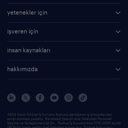
iş ilanları
yetenekler için
bize katılın
operasyonel
sss
işveren için
profesyonel
cv oluştur
operasyonel
kariyer rehberliği
insan kaynakları
profesyonel
bütün makaleler
hizmetlerimiz
hakkımızda
raporlar
araştırma raporları
biz kimiz
trendler
çağrı talebi oluşturun
tarihçe
sponsorluklarımız
haberler ve duyurular
4904 Sayılı Türkiye İş Kurumu Kanunu gereğince iş arayanlardan
ücret alınması yasaktır. Randstad Search and Selection Personel
ofislerimiz
Seçme ve Yerleştirme Ltd.Şti., Türkiye İş Kurumu'nun 17.10.2006 tarihli
191 No'lu lisans sahibi özel istihdam bürosudur. Türkiye İş Kurumu