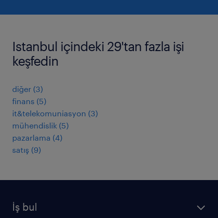
Istanbul içindeki 29'tan fazla işi
keşfedin
diğer
(
3
)
finans
(
5
)
it&telekomuniasyon
(
3
)
mühendislik
(
5
)
pazarlama
(
4
)
satış
(
9
)
İş bul