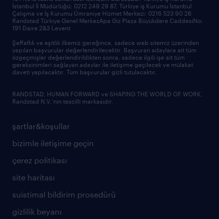
İstanbul İl Müdürlüğü: 0212 249 29 87, Türkiye iş Kurumu İstanbul
Çalışma ve İş Kurumu Ümraniye Hizmet Merkezi: 0216 523 90 26
Randstad Türkiye Genel MerkezApa Giz Plaza Büyükdere CaddesiNo:
191 Daire 2&3 Levent
Şeffaflık ve eşitlik ilkemiz gereğince, sadece web sitemiz üzerinden
yapılan başvurular değerlendirilecektir. Başvuran adaylara ait tüm
özgeçmişler değerlendirildikten sonra, sadece ilgili işe ait tüm
gereksinimleri sağlayan adaylar ile iletişime geçilecek ve mülakat
daveti yapılacaktır. Tüm başvurular gizli tutulacaktır.
RANDSTAD, HUMAN FORWARD ve SHAPING THE WORLD OF WORK,
Randstad N.V.'nin tescilli markasıdır.
şartlar&koşullar
bizimle iletişime geçin
çerez politikası
site haritası
suistimal bildirim prosedürü
gizlilik beyanı