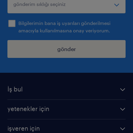
Bilgilerimin bana iş uyarıları gönderilmesi
amacıyla kullanılmasına onay veriyorum.
gönder
İş bul
iş ilanları
yetenekler için
bize katılın
operasyonel
sss
işveren için