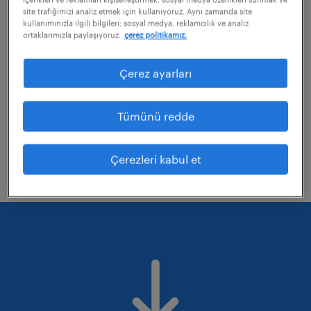
site trafiğimizi analiz etmek için kullanıyoruz. Aynı zamanda site
kullanımınızla ilgili bilgileri; sosyal medya, reklamcılık ve analiz
ortaklarımızla paylaşıyoruz.
çerez politikamız.
uyguladığınız bazı filtreleri kaldırmayı
değerlendirebilirsiniz
Çerez ayarları
Aramanıza uzmanlık alanlarını düzelterek
tekrar deneyin.
Tümünü redde
Belirli bir konumdaki işleri mi aradınız?
Mesafeyi genişletmeyi düşünün.
Çerezleri kabul et