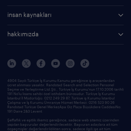
profesyonel
cv oluştur
operasyonel
kariyer rehberliği
insan kaynakları
profesyonel
bütün makaleler
hizmetlerimiz
hakkımızda
raporlar
araştırma raporları
biz kimiz
trendler
çağrı talebi oluşturun
tarihçe
sponsorluklarımız
haberler ve duyurular
4904 Sayılı Türkiye İş Kurumu Kanunu gereğince iş arayanlardan
ücret alınması yasaktır. Randstad Search and Selection Personel
ofislerimiz
Seçme ve Yerleştirme Ltd.Şti., Türkiye İş Kurumu'nun 17.10.2006 tarihli
191 No'lu lisans sahibi özel istihdam bürosudur. Türkiye İş Kurumu
İstanbul İl Müdürlüğü: 0212 249 29 87, Türkiye iş Kurumu İstanbul
Çalışma ve İş Kurumu Ümraniye Hizmet Merkezi: 0216 523 90 26
Randstad Türkiye Genel MerkezApa Giz Plaza Büyükdere CaddesiNo:
191 Daire 2&3 Levent
Şeffaflık ve eşitlik ilkemiz gereğince, sadece web sitemiz üzerinden
yapılan başvurular değerlendirilecektir. Başvuran adaylara ait tüm
özgeçmişler değerlendirildikten sonra, sadece ilgili işe ait tüm