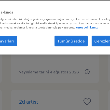
hakkında
lgilerini; sitemizin doğru şekilde çalışmasını sağlamak, içerikleri ve reklamları kişiselle
export sales manager
kleri sunmak ve site trafiğimizi analiz etmek için kullanıyoruz. Aynı zamanda site kullanı
syal medya, reklamcılık ve analiz ortaklarımızla paylaşıyoruz.
çerez politikamız.
i̇stanbul, istanbul (asia)
ayarları
Tümünü redde
Çerezler
sürekli
yayınlama tarihi 4 ağustos 2026
2d artist