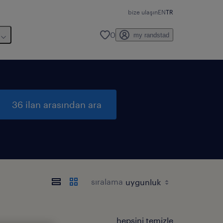
bize ulaşın
EN
TR
0
my randstad
36 ilan arasından ara
sıralama
hepsini temizle