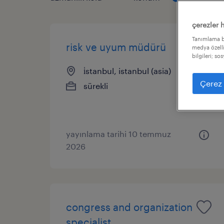
çerezler 
Tanımlama bi
risk ve uyum müdürü
medya özelli
bilgileri; so
i̇stanbul, istanbul (asia)
Çerez 
sürekli
yayınlama tarihi 10 temmuz
2026
congress and organization
specialist