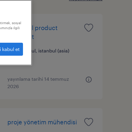
ştirmek, sosyal
technical product
mınızla ilgili
specialist
i kabul et
i̇stanbul, istanbul (asia)
sürekli
yayınlama tarihi 14 temmuz
2026
proje yönetim mühendisi