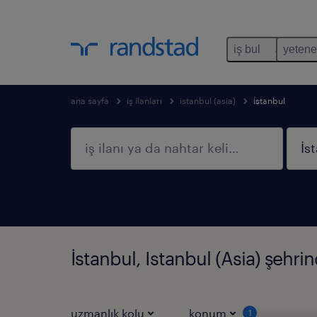
iş bul
yetene
ana sayfa
iş ilanları
istanbul (asia)
i̇stanbul
İstanbul, Istanbul (Asia) şehri
uzmanlık kolu
konum
1