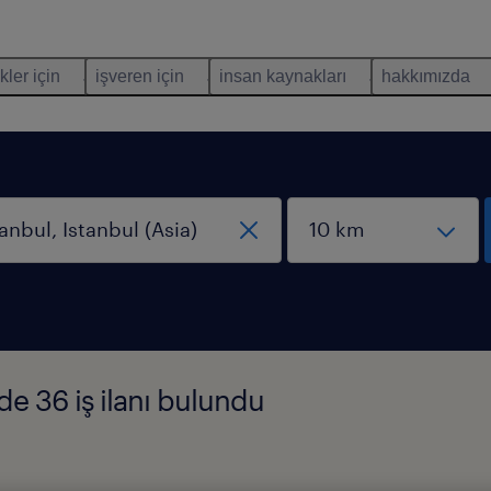
kler için
işveren için
insan kaynakları
hakkımızda
nde 36 iş ilanı bulundu