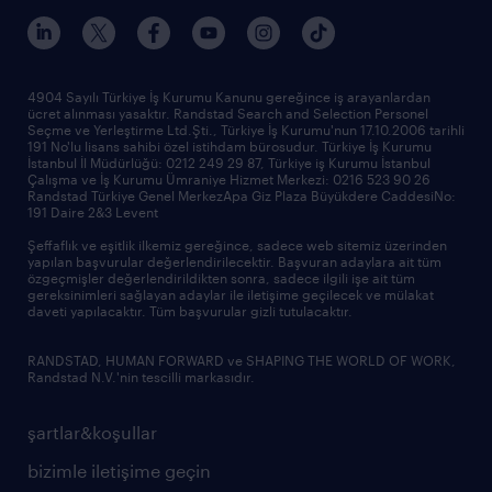
tarihçe
sponsorluklarımız
haberler ve duyurular
4904 Sayılı Türkiye İş Kurumu Kanunu gereğince iş arayanlardan
ücret alınması yasaktır. Randstad Search and Selection Personel
ofislerimiz
Seçme ve Yerleştirme Ltd.Şti., Türkiye İş Kurumu'nun 17.10.2006 tarihli
191 No'lu lisans sahibi özel istihdam bürosudur. Türkiye İş Kurumu
İstanbul İl Müdürlüğü: 0212 249 29 87, Türkiye iş Kurumu İstanbul
Çalışma ve İş Kurumu Ümraniye Hizmet Merkezi: 0216 523 90 26
Randstad Türkiye Genel MerkezApa Giz Plaza Büyükdere CaddesiNo:
191 Daire 2&3 Levent
Şeffaflık ve eşitlik ilkemiz gereğince, sadece web sitemiz üzerinden
yapılan başvurular değerlendirilecektir. Başvuran adaylara ait tüm
özgeçmişler değerlendirildikten sonra, sadece ilgili işe ait tüm
gereksinimleri sağlayan adaylar ile iletişime geçilecek ve mülakat
daveti yapılacaktır. Tüm başvurular gizli tutulacaktır.
RANDSTAD, HUMAN FORWARD ve SHAPING THE WORLD OF WORK,
Randstad N.V.'nin tescilli markasıdır.
şartlar&koşullar
bizimle iletişime geçin