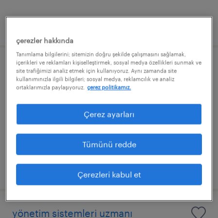
yayınlama tarihi 1 temmuz 2026
çerezler hakkında
Tanımlama bilgilerini; sitemizin doğru şekilde çalışmasını sağlamak,
içerikleri ve reklamları kişiselleştirmek, sosyal medya özellikleri sunmak ve
kalite mühendisi
site trafiğimizi analiz etmek için kullanıyoruz. Aynı zamanda site
kullanımınızla ilgili bilgileri; sosyal medya, reklamcılık ve analiz
ortaklarımızla paylaşıyoruz.
çerez politikamız.
bursa, bursa
sürekli
Çerez ayarları
Tümünü redde
yayınlama tarihi 20 temmuz 2026
Çerezleri kabul et
yönetim sistemleri uzmanı