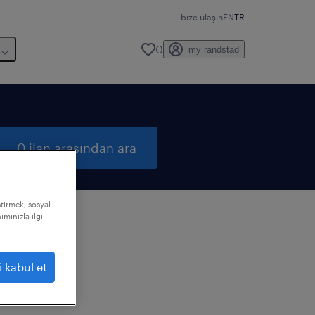
bize ulaşın
EN
TR
0
my randstad
0 ilan arasından ara
ştirmek, sosyal
mınızla ilgili
i kabul et
ızı