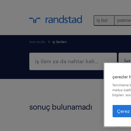
iş bul
yetene
ana sayfa
iş ilanları
çerezler 
Tanımlama bi
medya özelli
bilgileri; so
sonuç bulunamadı
Bu fil
Çerez 
filtre
işi bu