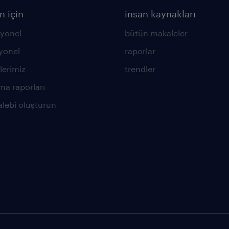
n için
insan kaynakları
yonel
bütün makaleler
yonel
raporlar
lerimiz
trendler
ma raporları
alebi oluşturun