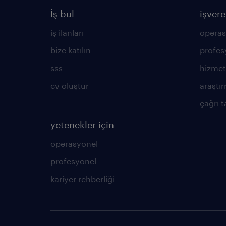
İş bul
işvere
iş ilanları
operas
bize katılın
profes
sss
hizmet
cv oluştur
araştır
çağrı t
yetenekler için
operasyonel
profesyonel
kariyer rehberliği