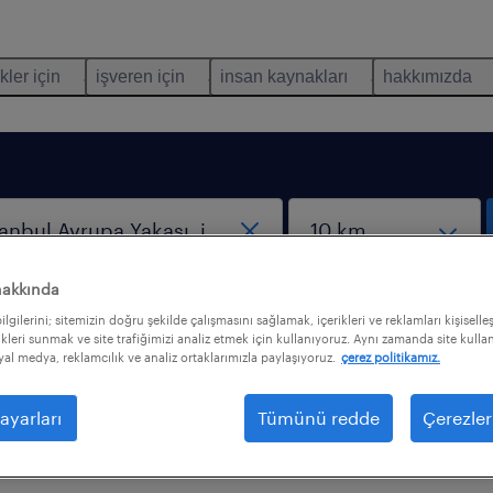
kler için
işveren için
insan kaynakları
hakkımızda
hakkında
lgilerini; sitemizin doğru şekilde çalışmasını sağlamak, içerikleri ve reklamları kişiselle
kleri sunmak ve site trafiğimizi analiz etmek için kullanıyoruz. Aynı zamanda site kullanı
syal medya, reklamcılık ve analiz ortaklarımızla paylaşıyoruz.
çerez politikamız.
trelerle iş bulamadık. Daha fazla sonuç almak için
ayarları
Tümünü redde
Çerezler
nizi değiştirmek isteyebilirsiniz. Aşağıdakiler aradığın
lmakta size yardımcı olabilir.